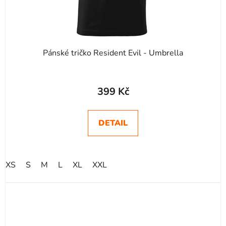
Pánské tričko Resident Evil - Umbrella
Průměrné
hodnocení
399 Kč
produktu
je
DETAIL
5,0
z
5
XS
S
M
L
XL
XXL
hvězdiček.