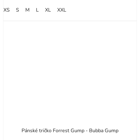
5
XS
S
M
L
XL
XXL
hvězdiček.
Pánské tričko Forrest Gump - Bubba Gump