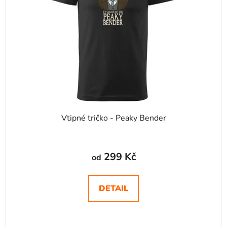
p
r
o
d
u
k
t
ů
Vtipné tričko - Peaky Bender
299 Kč
od
DETAIL