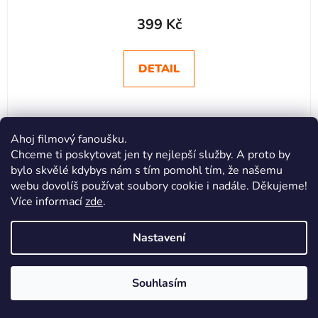
399 Kč
DETAIL
XS
S
M
L
XL
XXL
Ahoj filmový fanoušku.
Chceme ti poskytovat jen ty nejlepší služby. A proto by
bylo skvělé kdybys nám s tím pomohl tím, že našemu
webu dovolíš používat soubory cookie i nadále. Děkujeme!
Více informací
zde
.
Nastavení
Souhlasím