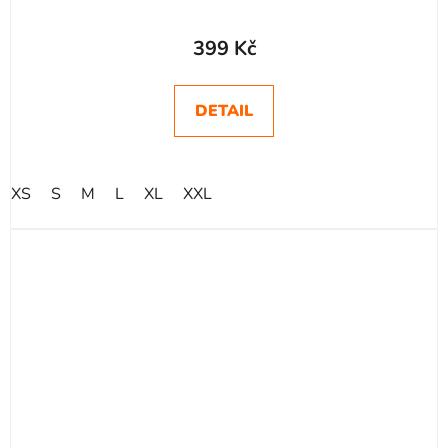
Průměrné
hodnocení
399 Kč
produktu
je
DETAIL
5,0
z
5
XS
S
M
L
XL
XXL
hvězdiček.