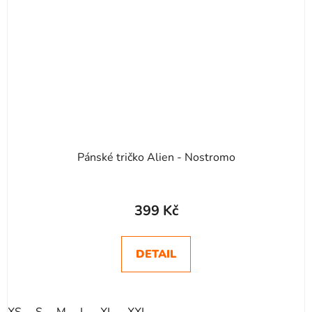
Pánské tričko Alien - Nostromo
Průměrné
hodnocení
399 Kč
produktu
je
DETAIL
4,9
z
5