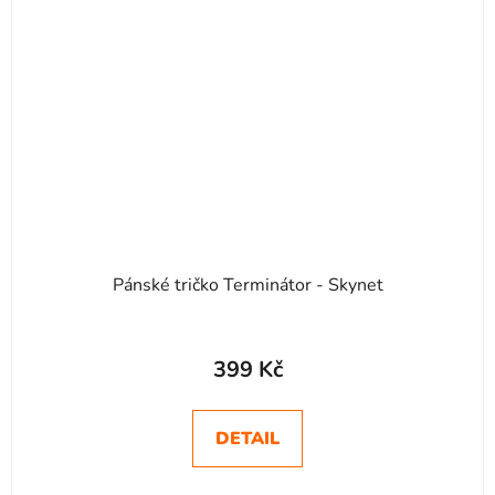
Pánské tričko Terminátor - Skynet
Průměrné
hodnocení
399 Kč
produktu
je
DETAIL
5,0
z