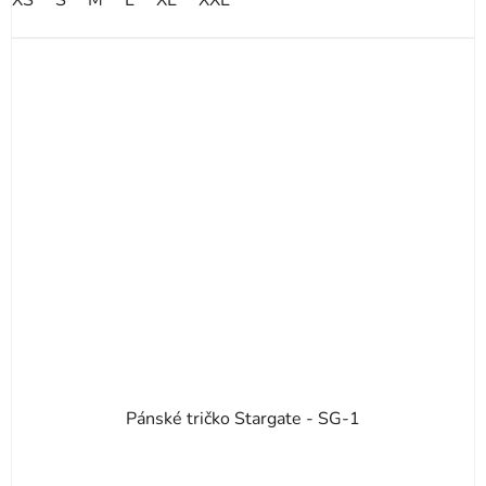
XS
S
M
L
XL
XXL
hvězdiček.
Pánské tričko Stargate - SG-1
Průměrné