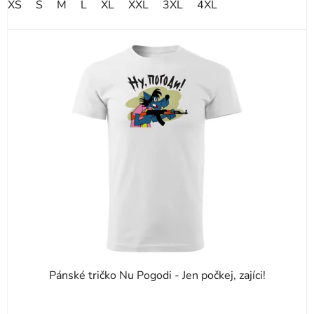
XS
S
M
L
XL
XXL
3XL
4XL
Pánské tričko Nu Pogodi - Jen počkej, zajíci!