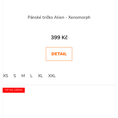
Pánské tričko Alien - Xenomorph
Průměrné
hodnocení
399 Kč
produktu
je
DETAIL
5,0
z
5
XS
S
M
L
XL
XXL
hvězdiček.
TIP NA DÁREK