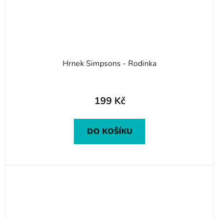
Hrnek Simpsons - Rodinka
Průměrné
hodnocení
199 Kč
produktu
je
DO KOŠÍKU
5,0
z
5
hvězdiček.