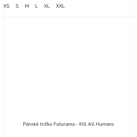
XS
S
M
L
XL
XXL
Pánské tričko Futurama - Kill All Humans