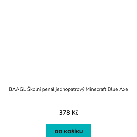
BAAGL Školní penál jednopatrový Minecraft Blue Axe
Průměrné
hodnocení
378 Kč
produktu
je
DO KOŠÍKU
5,0