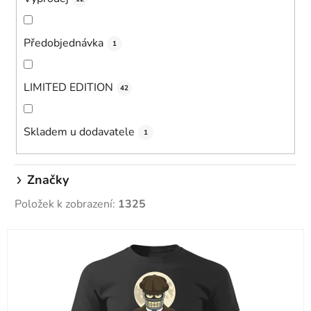
Předobjednávka
1
LIMITED EDITION
42
Skladem u dodavatele
1
Značky
Položek k zobrazení:
1325
V
ý
p
i
s