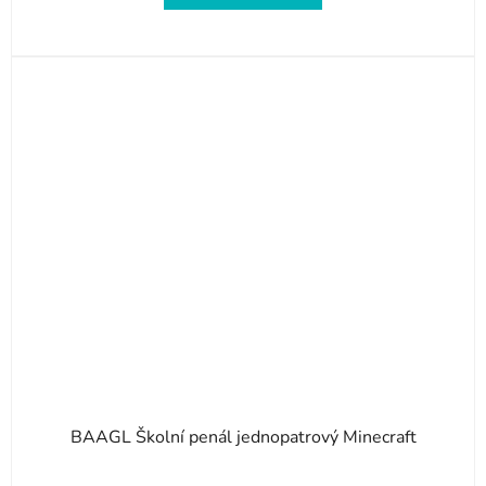
z
5
hvězdiček.
BAAGL Školní penál jednopatrový Minecraft