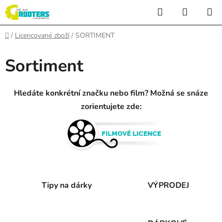
Přejít
Hledat
NÁKUP
na
KOŠÍK
obsah
Domů
/
Licencované zboží
/
SORTIMENT
Sortiment
Hledáte konkrétní značku nebo film? Možná se snáze
zorientujete zde:
Tipy na dárky
VÝPRODEJ