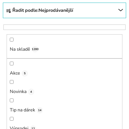
Ř
Řadit podle:
Nejprodávanější
a
z
e
n
í
Na skladě
p
1280
r
o
d
Akce
5
u
k
Novinka
4
t
ů
Tip na dárek
14
Výprodej
12