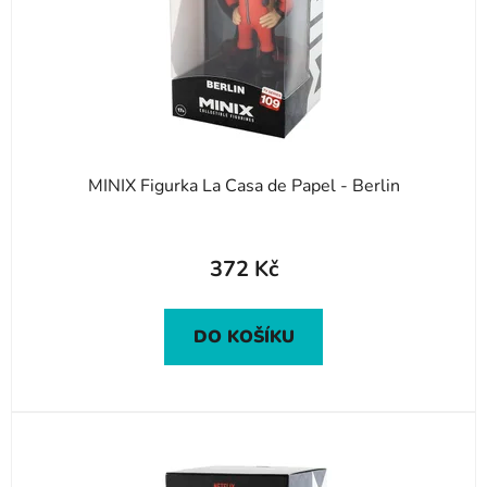
o
u
d
k
u
t
k
ů
t
ů
MINIX Figurka La Casa de Papel - Berlin
372 Kč
DO KOŠÍKU