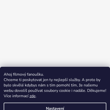
Ahoj filmový fanoušku.
Chceme ti poskytovat jen ty nejlepší služby. A proto by
bylo skvělé kdybys nám s tím pomohl tím, že našemu
webu dovolíš používat soubory cookie i nadále. Děkujeme!
Více informací
zde
.
Merchion | Pořiďte si vlastní merch
Midnight Gear | Ride the night, wear the soul
Nastavení