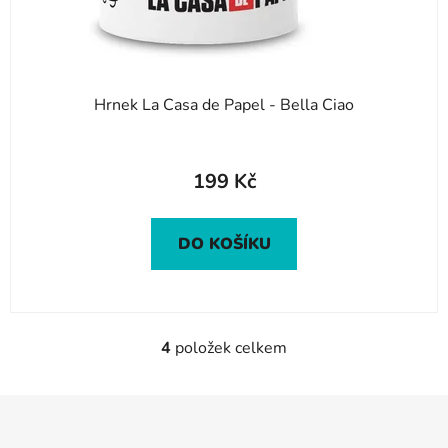
Hrnek La Casa de Papel - Bella Ciao
Průměrné
hodnocení
199 Kč
produktu
je
DO KOŠÍKU
5,0
z
5
hvězdiček.
4
položek celkem
O
v
l
Z
á
á
d