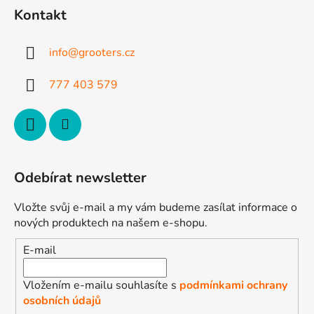
p
a
Kontakt
a
c
t
í
info
@
grooters.cz
p
í
r
777 403 579
v
k
y
v
ý
p
Odebírat newsletter
i
s
Vložte svůj e-mail a my vám budeme zasílat informace o
u
nových produktech na našem e-shopu.
E-mail
Vložením e-mailu souhlasíte s
podmínkami ochrany
osobních údajů