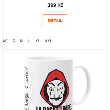
hodnocení
399 Kč
produktu
je
DETAIL
5,0
z
5
XS
S
M
L
XL
XXL
hvězdiček.