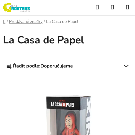
Přejít
Hledat
NÁKUP
na
KOŠÍK
obsah
Domů
/
Prodávané značky
/
La Casa de Papel
La Casa de Papel
Ř
Řadit podle:
Doporučujeme
a
z
V
e
ý
n
p
í
i
p
s
r
p
o
r
d