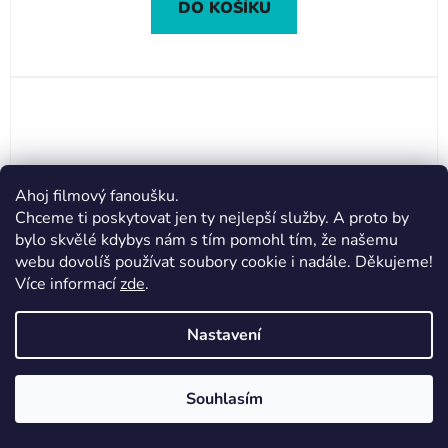
DO KOŠÍKU
Ahoj filmový fanoušku.
Chceme ti poskytovat jen ty nejlepší služby. A proto by
bylo skvělé kdybys nám s tím pomohl tím, že našemu
webu dovolíš používat soubory cookie i nadále. Děkujeme!
Vážení zákazníci, z důvodu
Více informací
zde
.
dovolené budou veškeré
objednávky přijaté ve dnech
Nastavení
31. 7. až 7. 8. vyřízeny až v
pondělí 10. 8.
Děkujeme za pochopení.
Souhlasím
Plakát Justice League - America Generations