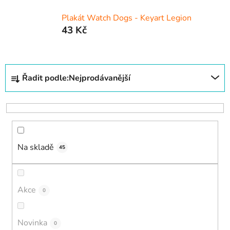
Plakát Watch Dogs - Keyart Legion
43 Kč
Ř
Řadit podle:
Nejprodávanější
a
z
e
n
í
Na skladě
p
45
r
o
d
Akce
0
u
k
Novinka
0