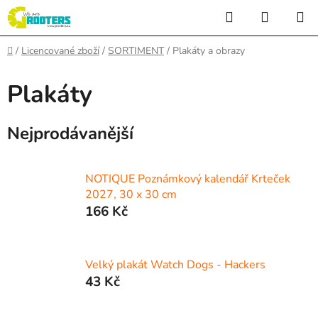
Přejít
Hledat
NÁKUP
na
KOŠÍK
obsah
Domů
/
Licencované zboží
/
SORTIMENT
/
Plakáty a obrazy
Plakáty
Nejprodávanější
NOTIQUE Poznámkový kalendář Krteček
2027, 30 x 30 cm
166 Kč
Velký plakát Watch Dogs - Hackers
43 Kč