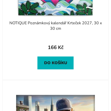
k
t
ů
NOTIQUE Poznámkový kalendář Krteček 2027, 30 x
30 cm
166 Kč
DO KOŠÍKU