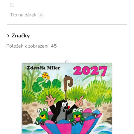
t
ů
Tip na dárek
0
Značky
Položek k zobrazení:
45
V
ý
p
i
s
p
r
o
d
u