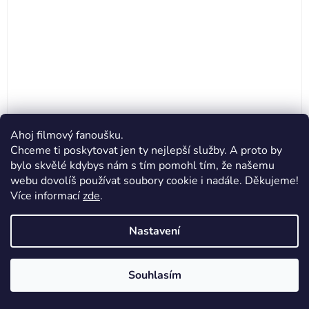
Ahoj filmový fanoušku.
Pánské tričko Teorie velkého třesku - Team Sheldon
Chceme ti poskytovat jen ty nejlepší služby. A proto by
Průměrné
bylo skvělé kdybys nám s tím pomohl tím, že našemu
webu dovolíš používat soubory cookie i nadále. Děkujeme!
hodnocení
299 Kč
Více informací
zde
.
produktu
je
Nastavení
DETAIL
5,0
z
Souhlasím
5
XS
S
M
L
XL
XXL
hvězdiček.