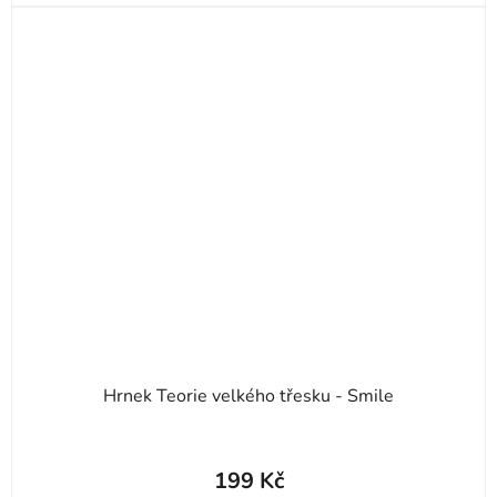
Hrnek Teorie velkého třesku - Smile
Průměrné
hodnocení
199 Kč