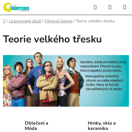
Přejít
Hledat
NÁKUP
na
KOŠÍK
obsah
Domů
/
Licencované zboží
/
Filmové licence
/
Teorie velkého třesku
Teorie velkého třesku
Oblečení a
Hrnky, sklo a
Móda
keramika