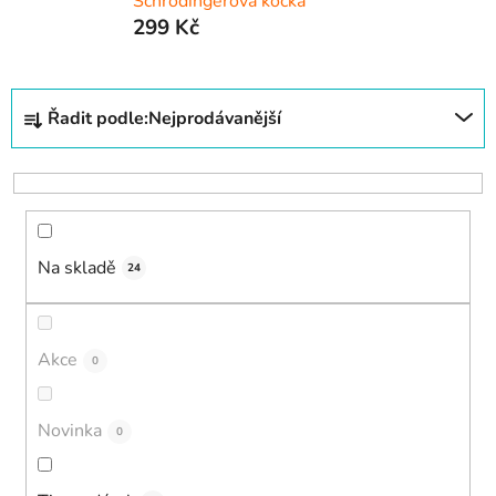
Schrödingerova kočka
299 Kč
Ř
Řadit podle:
Nejprodávanější
a
z
e
n
í
Na skladě
p
24
r
o
d
Akce
0
u
k
Novinka
0
t
ů