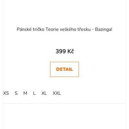
Pánské tričko Teorie velkého třesku - Bazinga!
Průměrné
hodnocení
399 Kč
produktu
je
DETAIL
5,0
z
5
XS
S
M
L
XL
XXL
hvězdiček.