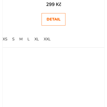
hodnocení
299 Kč
produktu
je
DETAIL
4,8
z
5
XS
S
M
L
XL
XXL
hvězdiček.