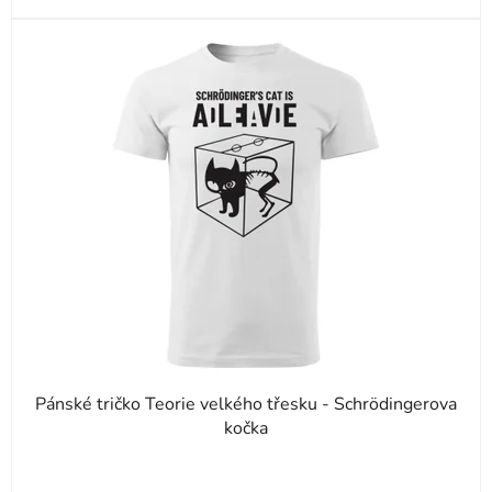
Pánské tričko Teorie velkého třesku - Schrödingerova
kočka
Průměrné