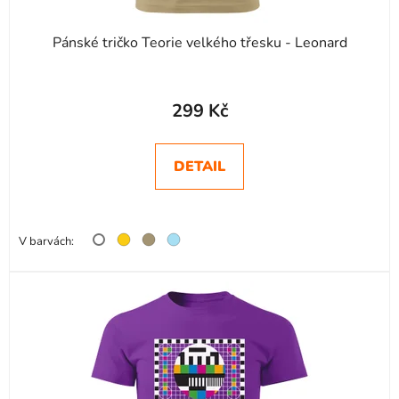
ů
Pánské tričko Teorie velkého třesku - Leonard
299 Kč
DETAIL
V barvách: