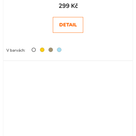
299 Kč
DETAIL
V barvách: