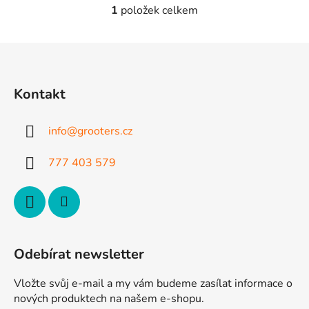
1
položek celkem
O
v
l
Z
á
á
d
p
a
Kontakt
a
c
t
í
info
@
grooters.cz
p
í
r
777 403 579
v
k
y
v
ý
p
Odebírat newsletter
i
s
Vložte svůj e-mail a my vám budeme zasílat informace o
u
nových produktech na našem e-shopu.