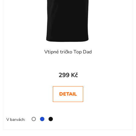
o
u
d
k
u
t
k
ů
t
ů
Vtipné tričko Top Dad
299 Kč
DETAIL
V barvách: