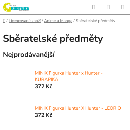
Přejít
Hledat
NÁKUP
na
KOŠÍK
obsah
Domů
/
Licencované zboží
/
Anime a Manga
/
Sběratelské předměty
Sběratelské předměty
Nejprodávanější
MINIX Figurka Hunter x Hunter -
KURAPIKA
372 Kč
MINIX Figurka Hunter X Hunter - LEORIO
372 Kč