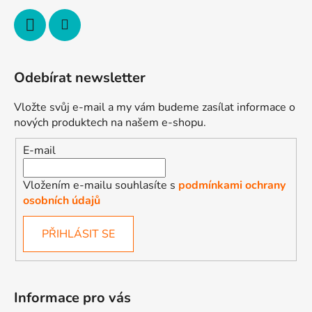
k
y
v
ý
p
Odebírat newsletter
i
s
Vložte svůj e-mail a my vám budeme zasílat informace o
u
nových produktech na našem e-shopu.
E-mail
Vložením e-mailu souhlasíte s
podmínkami ochrany
osobních údajů
PŘIHLÁSIT SE
Informace pro vás