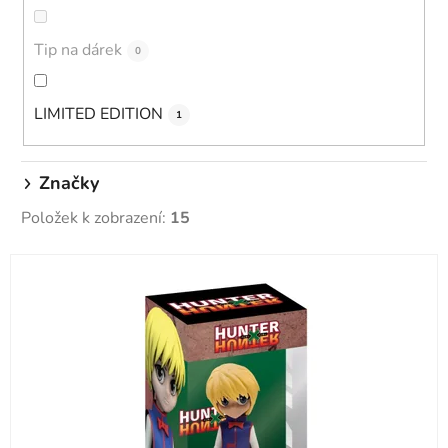
t
ů
Tip na dárek
0
LIMITED EDITION
1
Značky
Položek k zobrazení:
15
V
ý
p
i
s
p
r