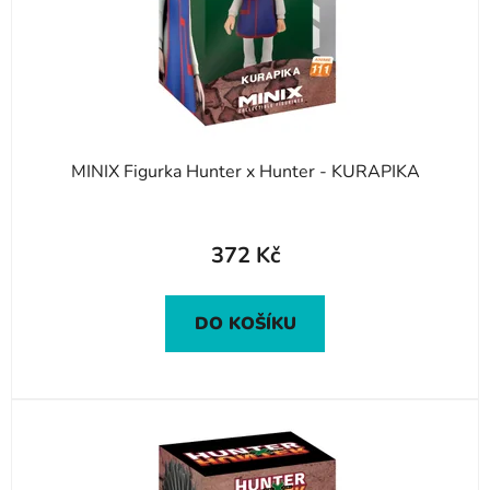
o
d
u
k
t
ů
MINIX Figurka Hunter x Hunter - KURAPIKA
372 Kč
DO KOŠÍKU