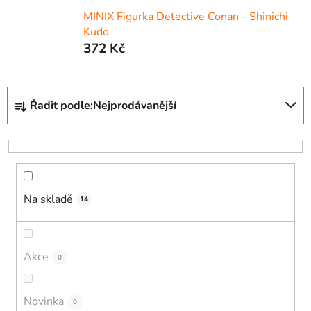
MINIX Figurka Detective Conan - Shinichi
Kudo
372 Kč
Ř
Řadit podle:
Nejprodávanější
a
z
e
n
í
Na skladě
p
14
r
o
d
Akce
0
u
k
Novinka
0