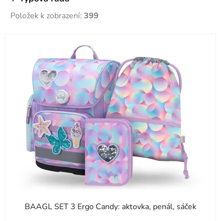
Položek k zobrazení:
399
V
ý
p
i
s
p
r
o
d
u
k
t
ů
BAAGL SET 3 Ergo Candy: aktovka, penál, sáček