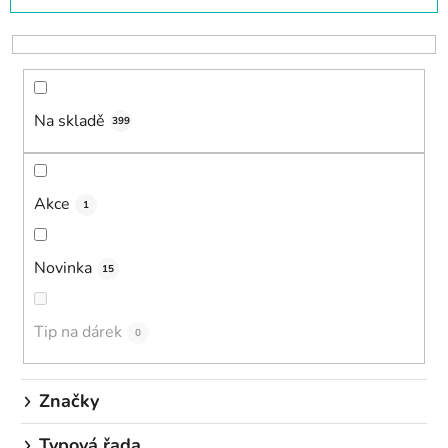
z
e
n
í
Na skladě
p
399
r
o
d
Akce
1
u
k
Novinka
15
t
ů
Tip na dárek
0
Značky
Typová řada