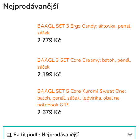
Nejprodávanější
BAAGL SET 3 Ergo Candy: aktovka, penál,
sáček
2 779 Kč
BAAGL 3 SET Core Creamy: batoh, penál,
sáček
2 199 Kč
BAAGL SET 5 Core Kuromi Sweet One:
batoh, penál, sáček, ledvinka, obal na
notebook GRS
2 679 Kč
Ř
Řadit podle:
Nejprodávanější
a