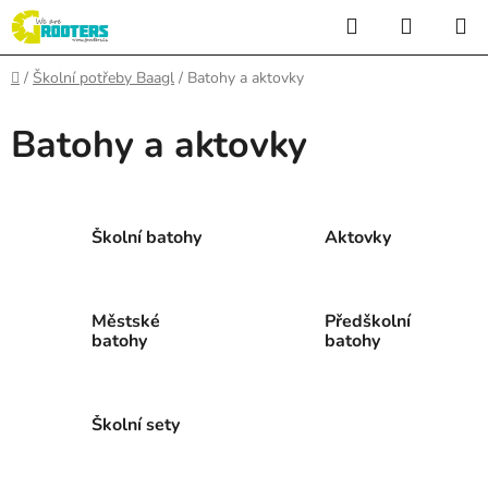
Přejít
Hledat
NÁKUP
na
KOŠÍK
obsah
Domů
/
Školní potřeby Baagl
/
Batohy a aktovky
Batohy a aktovky
Školní batohy
Aktovky
Městské
Předškolní
batohy
batohy
Školní sety