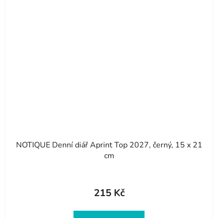
NOTIQUE Denní diář Aprint Top 2027, černý, 15 x 21
cm
215 Kč