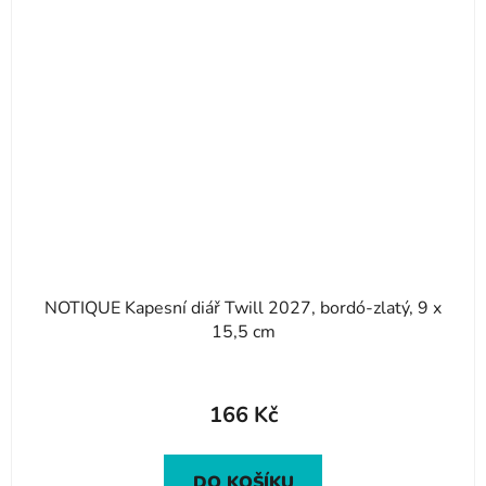
NOTIQUE Kapesní diář Twill 2027, bordó-zlatý, 9 x
15,5 cm
166 Kč
DO KOŠÍKU