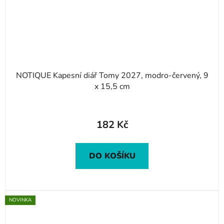
NOTIQUE Kapesní diář Tomy 2027, modro-červený, 9
x 15,5 cm
182 Kč
DO KOŠÍKU
NOVINKA