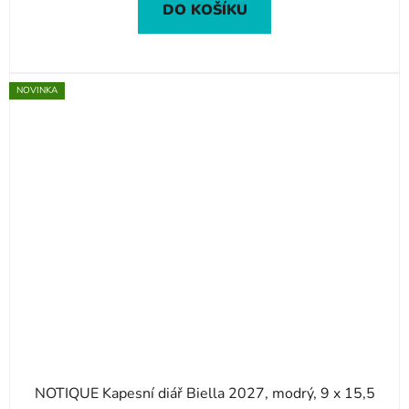
DO KOŠÍKU
NOVINKA
NOTIQUE Kapesní diář Biella 2027, modrý, 9 x 15,5