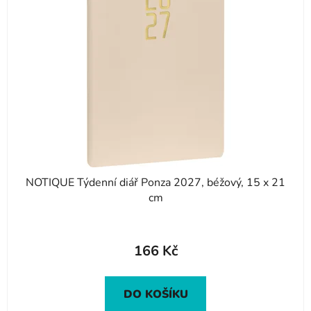
i
s
p
r
o
d
u
k
t
ů
NOTIQUE Týdenní diář Ponza 2027, béžový, 15 x 21
cm
166 Kč
DO KOŠÍKU