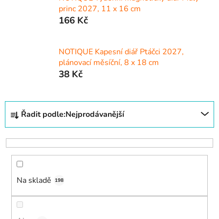
princ 2027, 11 x 16 cm
166 Kč
NOTIQUE Kapesní diář Ptáčci 2027,
plánovací měsíční, 8 x 18 cm
38 Kč
Ř
Řadit podle:
Nejprodávanější
a
z
e
n
í
Na skladě
p
198
r
o