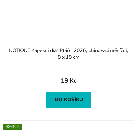
NOTIQUE Kapesní diář Ptáčci 2026, plánovací měsíční,
8 x 18 cm
19 Kč
DO KOŠÍKU
NOVINKA