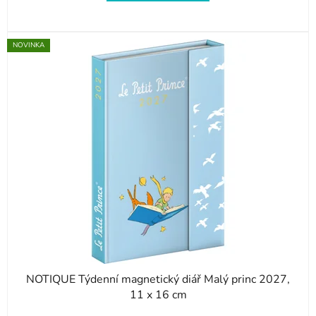
NOVINKA
NOTIQUE Týdenní magnetický diář Malý princ 2027,
11 x 16 cm