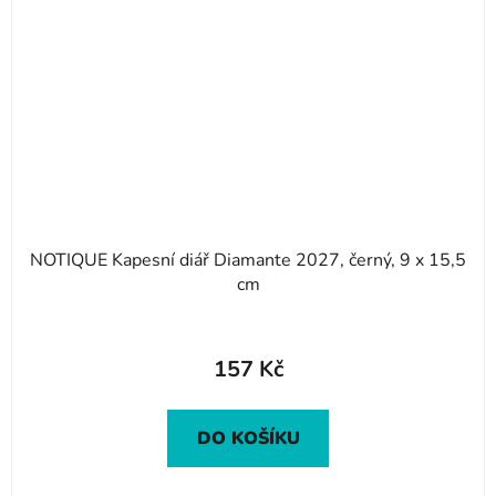
NOTIQUE Kapesní diář Diamante 2027, černý, 9 x 15,5
cm
157 Kč
DO KOŠÍKU