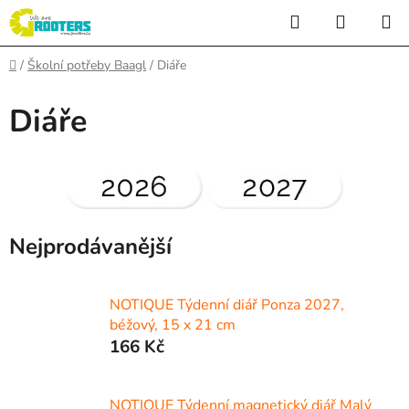
Přejít
Hledat
NÁKUP
na
KOŠÍK
obsah
Domů
/
Školní potřeby Baagl
/
Diáře
Diáře
Nejprodávanější
NOTIQUE Týdenní diář Ponza 2027,
béžový, 15 x 21 cm
166 Kč
NOTIQUE Týdenní magnetický diář Malý