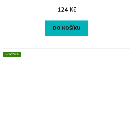
124 Kč
DO KOŠÍKU
NOVINKA