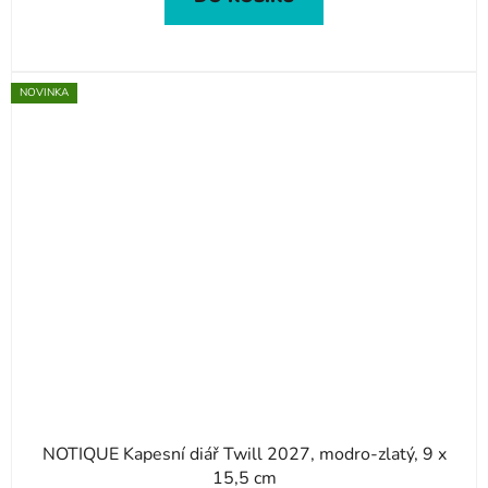
NOVINKA
NOTIQUE Kapesní diář Twill 2027, modro-zlatý, 9 x
15,5 cm