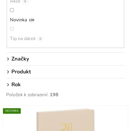
d
Akce
0
u
k
Novinka
130
t
ů
Tip na dárek
0
Značky
Produkt
Rok
Položek k zobrazení:
198
V
NOVINKA
ý
p