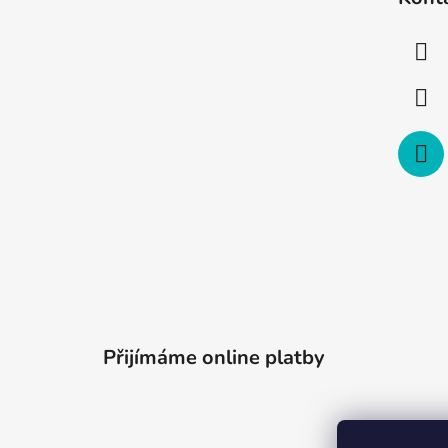
p
a
t
í
Přijímáme online platby