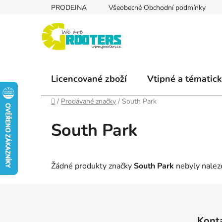
Přejít
PRODEJNA
Všeobecné Obchodní podmínky
na
obsah
Licencované zboží
Vtipné a tématick
Domů
/
Prodávané značky
/
South Park
South Park
Žádné produkty značky
South Park
nebyly naleze
Z
á
Kont