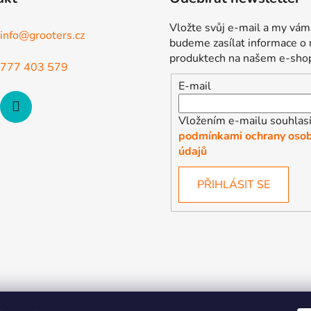
Vložte svůj e-mail a my vám
info
@
grooters.cz
budeme zasílat informace o
produktech na našem e-sho
777 403 579
E-mail
Vložením e-mailu souhlasí
podmínkami ochrany osob
údajů
PŘIHLÁSIT SE