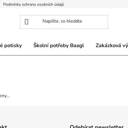
Podmínky ochrany osobních údajů
Odstoupení od smlouvy a re
é potisky
Školní potřeby Baagl
Zakázková v
ny...
akt
Odebírat newsletter