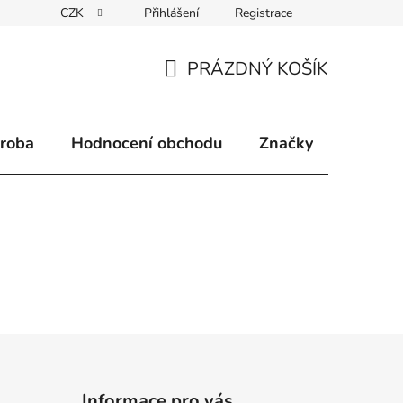
CZK
Přihlášení
Registrace
klamace
Způsoby doručení
Kontakty
Velkoobchodní 
PRÁZDNÝ KOŠÍK
NÁKUPNÍ
KOŠÍK
ýroba
Hodnocení obchodu
Značky
Informace pro vás