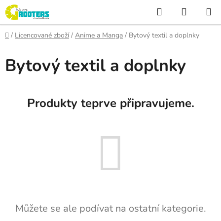
Přejít
Hledat
NÁKUP
na
KOŠÍK
obsah
Domů
/
Licencované zboží
/
Anime a Manga
/
Bytový textil a doplnky
Bytový textil a doplnky
Produkty teprve připravujeme.
Můžete se ale podívat na ostatní kategorie.