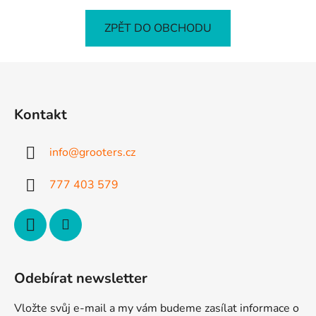
ZPĚT DO OBCHODU
Z
á
p
Kontakt
a
t
info
@
grooters.cz
í
777 403 579
Odebírat newsletter
Vložte svůj e-mail a my vám budeme zasílat informace o