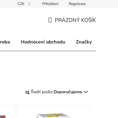
CZK
Přihlášení
Registrace
klamace
Způsoby doručení
Kontakty
Velkoobchodní 
PRÁZDNÝ KOŠÍK
NÁKUPNÍ
KOŠÍK
ýroba
Hodnocení obchodu
Značky
Ř
Řadit podle:
Doporučujeme
a
z
e
n