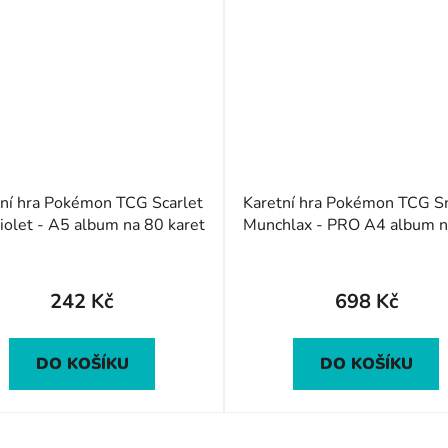
í hra Pokémon TCG Scarlet
Karetní hra Pokémon TCG Snorlax
iolet - A5 album na 80 karet
Munchlax - PRO A4 album 
karet
242 Kč
698 Kč
DO KOŠÍKU
DO KOŠÍKU
O