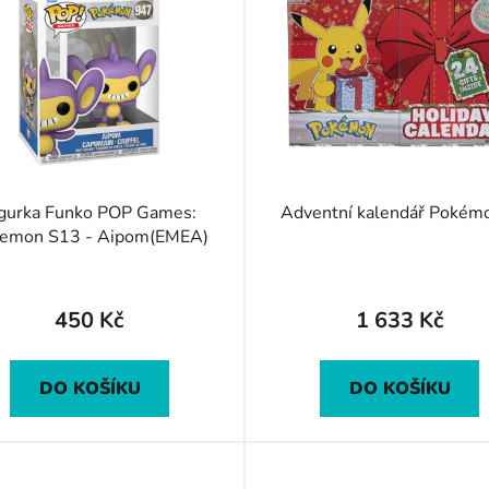
igurka Funko POP Games:
Adventní kalendář Pokém
emon S13 - Aipom(EMEA)
450 Kč
1 633 Kč
DO KOŠÍKU
DO KOŠÍKU