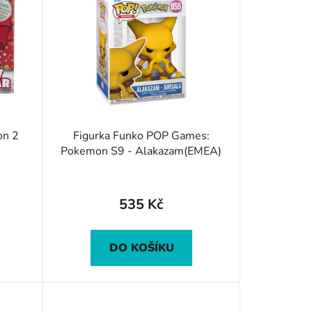
í
p
r
o
d
u
k
t
on 2
Figurka Funko POP Games:
Pokemon S9 - Alakazam(EMEA)
ů
535 Kč
DO KOŠÍKU