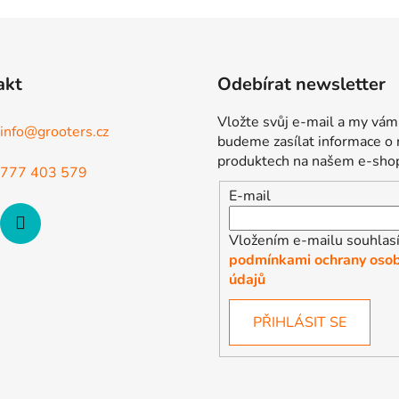
v
l
á
d
akt
Odebírat newsletter
a
c
Vložte svůj e-mail a my vám
í
info
@
grooters.cz
budeme zasílat informace o
p
produktech na našem e-sho
r
777 403 579
v
E-mail
k
y
Vložením e-mailu souhlasí
v
podmínkami ochrany osob
ý
údajů
p
i
PŘIHLÁSIT SE
s
u