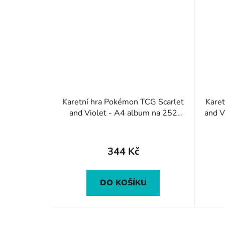
Karetní hra Pokémon TCG Scarlet
Karetn
and Violet - A4 album na 252
and V
karet
344 Kč
DO KOŠÍKU