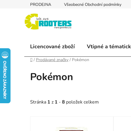
Přejít
PRODEJNA
Všeobecné Obchodní podmínky
na
obsah
Licencované zboží
Vtipné a tématick
Domů
/
Prodávané značky
/
Pokémon
Pokémon
Stránka
1
z
1
-
8
položek celkem
V
ý