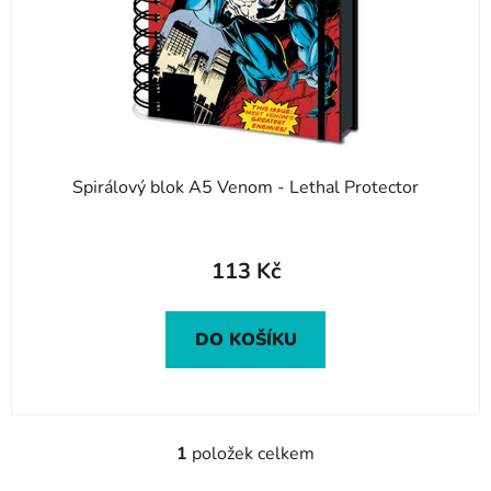
o
u
d
k
u
t
k
ů
t
ů
Spirálový blok A5 Venom - Lethal Protector
113 Kč
DO KOŠÍKU
1
položek celkem
O
v