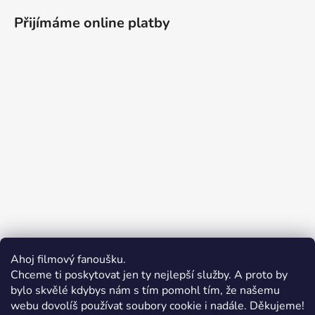
Přijímáme online platby
Ahoj filmový fanoušku.
Chceme ti poskytovat jen ty nejlepší služby. A proto by
bylo skvělé kdybys nám s tím pomohl tím, že našemu
webu dovolíš používat soubory cookie i nadále. Děkujeme!
Vážení zákazníci, z důvodu