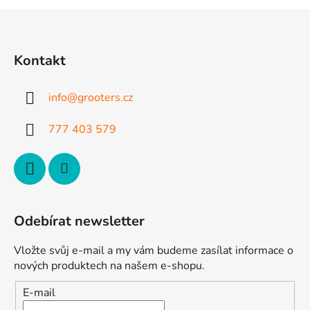
l
Z
á
á
d
p
a
Kontakt
a
c
t
í
info
@
grooters.cz
p
í
r
777 403 579
v
k
y
v
ý
p
Odebírat newsletter
i
s
Vložte svůj e-mail a my vám budeme zasílat informace o
u
nových produktech na našem e-shopu.
E-mail