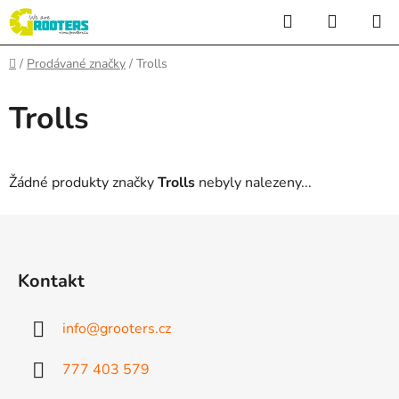
Přejít
Hledat
NÁKUP
na
KOŠÍK
obsah
Domů
/
Prodávané značky
/
Trolls
Trolls
Žádné produkty značky
Trolls
nebyly nalezeny...
Z
á
p
Kontakt
a
t
info
@
grooters.cz
í
777 403 579