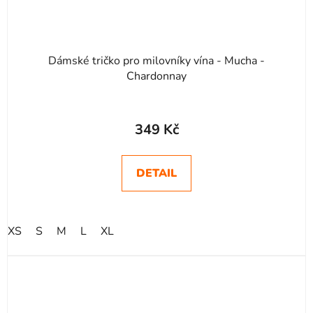
Dámské tričko pro milovníky vína - Mucha -
Chardonnay
349 Kč
DETAIL
XS
S
M
L
XL