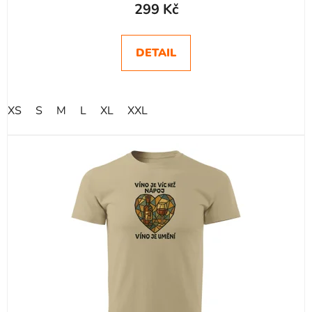
hodnocení
299 Kč
produktu
je
DETAIL
5,0
z
5
XS
S
M
L
XL
XXL
hvězdiček.