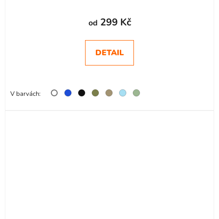
299 Kč
od
DETAIL
V barvách: