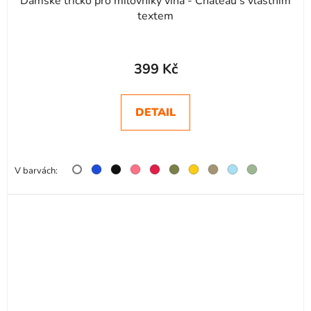
Dámské tričko pro milovníky vína - Chateau s vlastním
textem
399 Kč
DETAIL
V barvách: