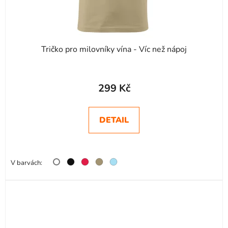
Tričko pro milovníky vína - Víc než nápoj
Průměrné
hodnocení
299 Kč
produktu
je
DETAIL
5,0
z
5
V barvách:
hvězdiček.