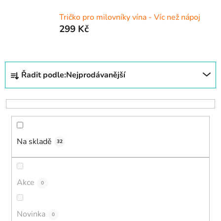
Tričko pro milovníky vína - Víc než nápoj
299 Kč
Ř
Řadit podle:
Nejprodávanější
a
z
e
n
í
Na skladě
p
32
r
o
d
Akce
0
u
k
Novinka
0