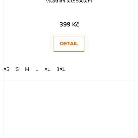
vlastním letopočtem
Průměrné
hodnocení
399 Kč
produktu
je
DETAIL
5,0
z
5
XS
S
M
L
XL
3XL
hvězdiček.