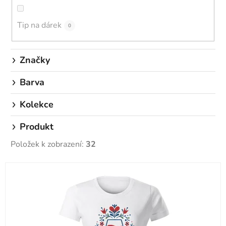
t
ů
Tip na dárek
0
Značky
Barva
Kolekce
Produkt
Položek k zobrazení:
32
V
ý
p
i
s