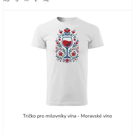
hvězdiček.
Tričko pro milovníky vína - Moravské víno
Průměrné