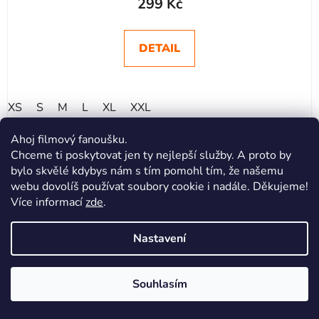
299 Kč
DETAIL
XS
S
M
L
XL
XXL
Ahoj filmový fanoušku.
Chceme ti poskytovat jen ty nejlepší služby. A proto by
bylo skvělé kdybys nám s tím pomohl tím, že našemu
webu dovolíš používat soubory cookie i nadále. Děkujeme!
Více informací
zde
.
Nastavení
Souhlasím