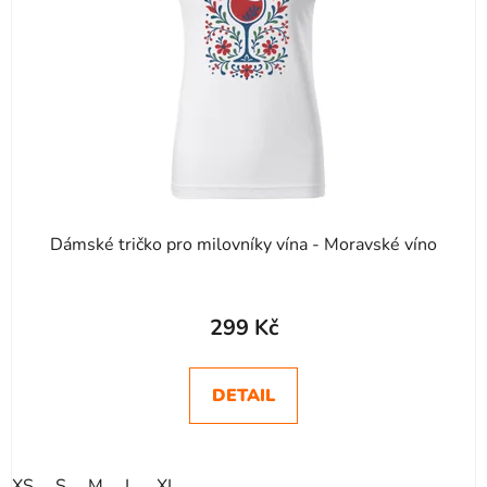
p
r
o
d
u
k
t
ů
Dámské tričko pro milovníky vína - Moravské víno
Průměrné
hodnocení
299 Kč
produktu
je
DETAIL
5,0
z
5
XS
S
M
L
XL