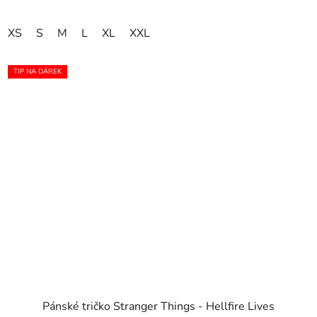
XS
S
M
L
XL
XXL
TIP NA DÁREK
Pánské tričko Stranger Things - Hellfire Lives