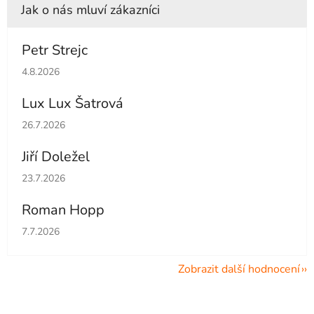
Petr Strejc
Hodnocení obchodu je 5 z 5 hvězdiček.
4.8.2026
Lux Lux Šatrová
Hodnocení obchodu je 5 z 5 hvězdiček.
26.7.2026
Jiří Doležel
Hodnocení obchodu je 5 z 5 hvězdiček.
23.7.2026
Roman Hopp
Hodnocení obchodu je 5 z 5 hvězdiček.
7.7.2026
Zobrazit další hodnocení