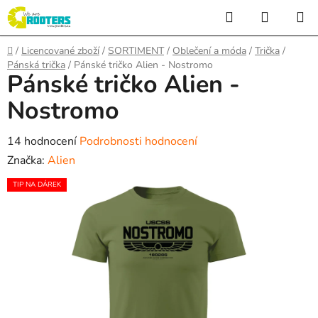
Přejít
Hledat
NÁKUP
na
KOŠÍK
obsah
Domů
/
Licencované zboží
/
SORTIMENT
/
Oblečení a móda
/
Trička
/
Pánská trička
/
Pánské tričko Alien - Nostromo
Pánské tričko Alien -
Nostromo
Průměrné
14 hodnocení
Podrobnosti hodnocení
hodnocení
Značka:
Alien
produktu
TIP NA DÁREK
je
4,9
z
5
hvězdiček.