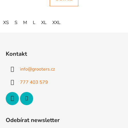
XS
S
M
L
XL
XXL
Z
á
p
Kontakt
a
t
info
@
grooters.cz
í
777 403 579
Odebírat newsletter