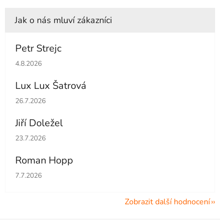
Petr Strejc
Hodnocení obchodu je 5 z 5 hvězdiček.
4.8.2026
Lux Lux Šatrová
Hodnocení obchodu je 5 z 5 hvězdiček.
26.7.2026
Jiří Doležel
Hodnocení obchodu je 5 z 5 hvězdiček.
23.7.2026
Roman Hopp
Hodnocení obchodu je 5 z 5 hvězdiček.
7.7.2026
Zobrazit další hodnocení