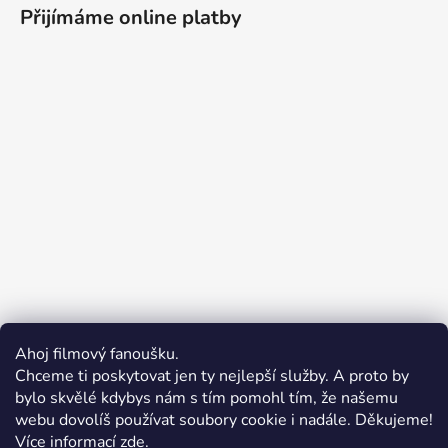
Přijímáme online platby
Ahoj filmový fanoušku.
Chceme ti poskytovat jen ty nejlepší služby. A proto by
bylo skvělé kdybys nám s tím pomohl tím, že našemu
webu dovolíš používat soubory cookie i nadále. Děkujeme!
Více informací
zde
.