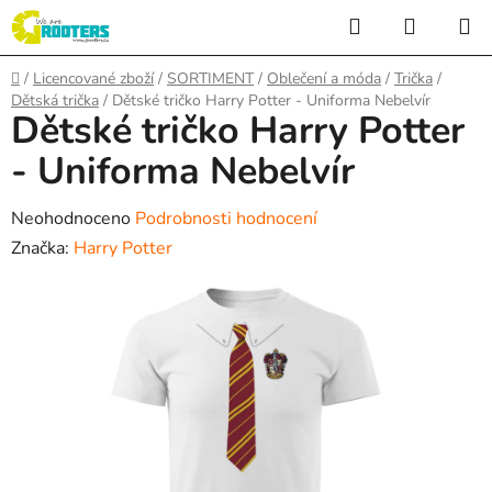
Přejít
Hledat
NÁKUP
na
KOŠÍK
obsah
Domů
/
Licencované zboží
/
SORTIMENT
/
Oblečení a móda
/
Trička
/
Dětská trička
/
Dětské tričko Harry Potter - Uniforma Nebelvír
Dětské tričko Harry Potter
- Uniforma Nebelvír
Průměrné
Neohodnoceno
Podrobnosti hodnocení
hodnocení
Značka:
Harry Potter
produktu
je
0,0
z
5
hvězdiček.