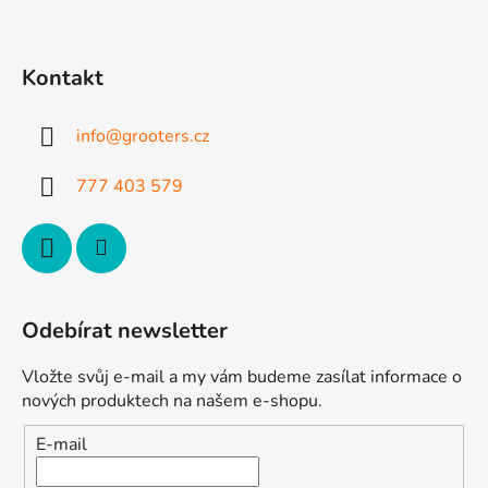
Z
á
p
Kontakt
a
t
info
@
grooters.cz
í
777 403 579
Odebírat newsletter
Vložte svůj e-mail a my vám budeme zasílat informace o
nových produktech na našem e-shopu.
E-mail