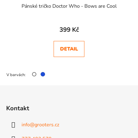
Pánské tričko Doctor Who - Bows are Cool
399 Kč
DETAIL
V barvách:
Z
á
p
Kontakt
a
t
info
@
grooters.cz
í