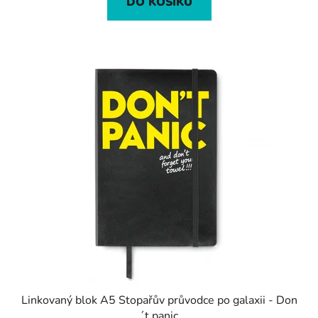
DO KOŠÍKU
Linkovaný blok A5 Stopařův průvodce po galaxii - Don
´t panic