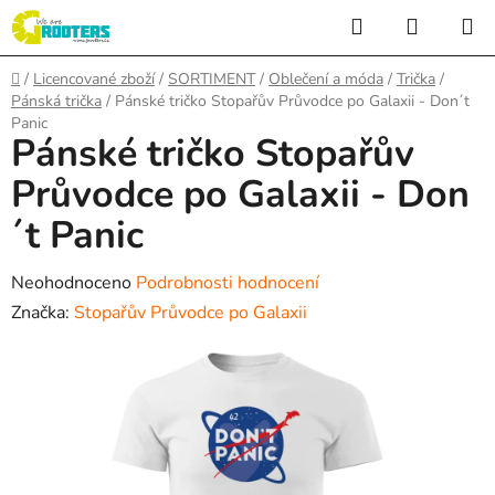
Přejít
Hledat
NÁKUP
na
KOŠÍK
obsah
Domů
/
Licencované zboží
/
SORTIMENT
/
Oblečení a móda
/
Trička
/
Pánská trička
/
Pánské tričko Stopařův Průvodce po Galaxii - Don´t
Panic
Pánské tričko Stopařův
Průvodce po Galaxii - Don
´t Panic
Průměrné
Neohodnoceno
Podrobnosti hodnocení
hodnocení
Značka:
Stopařův Průvodce po Galaxii
produktu
je
0,0
z
5
hvězdiček.