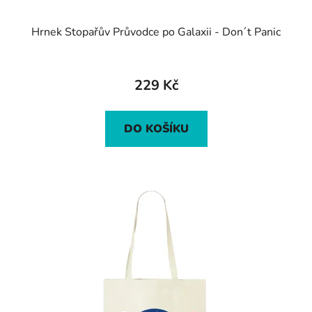
Hrnek Stopařův Průvodce po Galaxii - Don´t Panic
Průměrné
hodnocení
229 Kč
produktu
je
DO KOŠÍKU
5,0
z
5
hvězdiček.