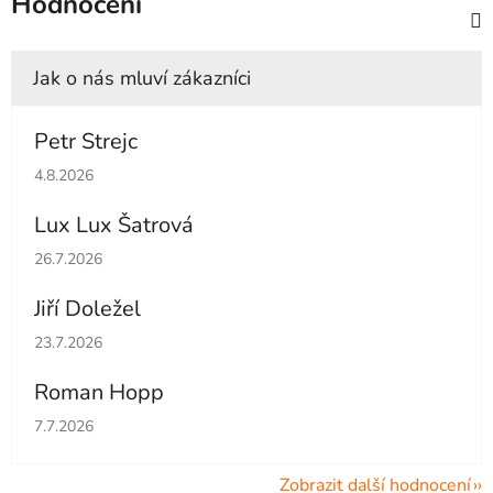
Hodnocení
Petr Strejc
Hodnocení obchodu je 5 z 5 hvězdiček.
4.8.2026
Lux Lux Šatrová
Hodnocení obchodu je 5 z 5 hvězdiček.
26.7.2026
Jiří Doležel
Hodnocení obchodu je 5 z 5 hvězdiček.
23.7.2026
Roman Hopp
Hodnocení obchodu je 5 z 5 hvězdiček.
7.7.2026
Zobrazit další hodnocení