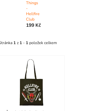
Things
-
Hellfire
Club
199 Kč
Stránka
1
z
1
-
1
položek celkem
V
ý
p
s
p
r
o
d