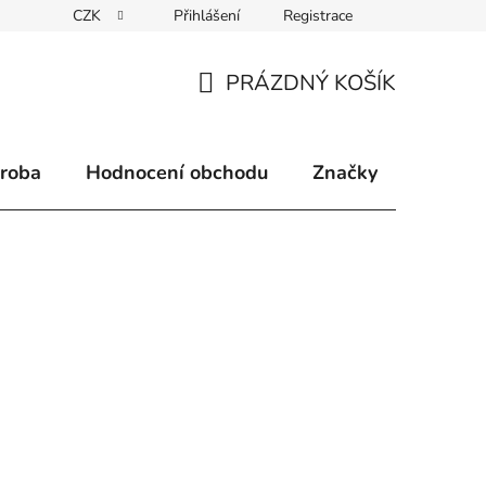
CZK
Přihlášení
Registrace
klamace
Způsoby doručení
Kontakty
Velkoobchodní 
PRÁZDNÝ KOŠÍK
NÁKUPNÍ
KOŠÍK
ýroba
Hodnocení obchodu
Značky