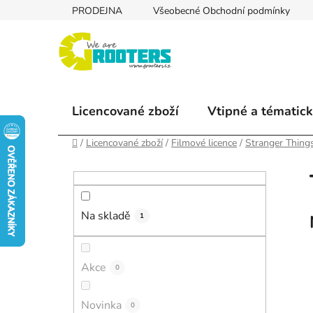
Přejít
PRODEJNA
Všeobecné Obchodní podmínky
na
obsah
Licencované zboží
Vtipné a tématick
Domů
/
Licencované zboží
/
Filmové licence
/
Stranger Thing
P
o
s
Na skladě
t
1
r
a
Akce
0
n
n
Novinka
í
0