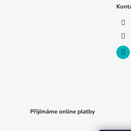
á
Kont
p
a
t
í
Přijímáme online platby