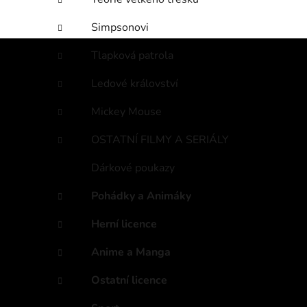
Simpsonovi
Tlapková patrola
Ledové království
Mickey Mouse
OSTATNÍ FILMY A SERIÁLY
Dárkové poukazy
Pohádky a Animáky
Herní licence
Anime a Manga
Ostatní licence