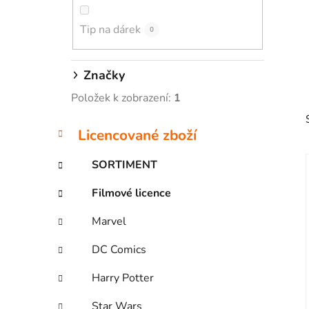
p
Tip na dárek
a
0
n
e
Značky
l
Položek k zobrazení:
1
K
Přeskočit
Licencované zboží
a
kategorie
t
SORTIMENT
e
g
Filmové licence
o
i
r
Marvel
i
e
DC Comics
Harry Potter
Star Wars