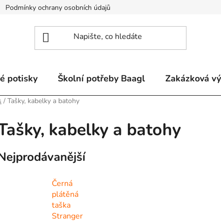
Podmínky ochrany osobních údajů
Odstoupení od smlouvy a re
é potisky
Školní potřeby Baagl
Zakázková v
s
/
Tašky, kabelky a batohy
Tašky, kabelky a batohy
Nejprodávanější
Černá
plátěná
taška
Stranger