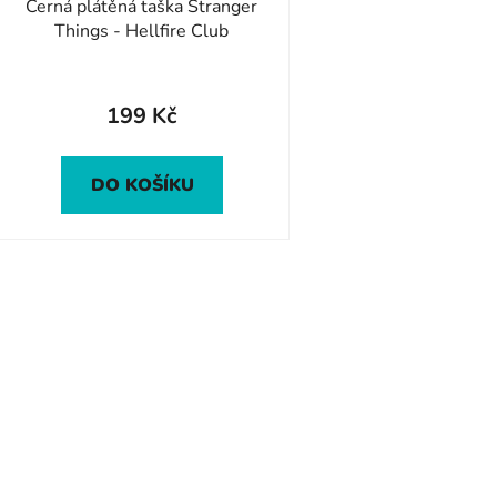
Černá plátěná taška Stranger
u
Things - Hellfire Club
k
t
ů
199 Kč
DO KOŠÍKU
O
v
l
á
d
a
c
í
p
r