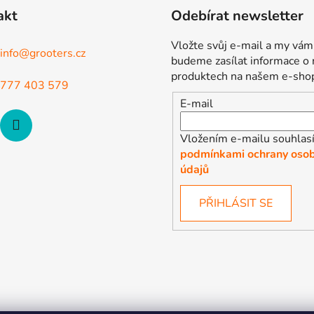
akt
Odebírat newsletter
Vložte svůj e-mail a my vám
info
@
grooters.cz
budeme zasílat informace o
produktech na našem e-sho
777 403 579
E-mail
Vložením e-mailu souhlasí
podmínkami ochrany osob
údajů
PŘIHLÁSIT SE