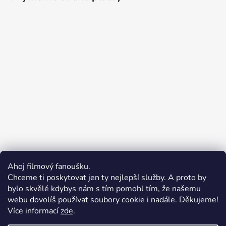
Ahoj filmový fanoušku.
Chceme ti poskytovat jen ty nejlepší služby. A proto by
bylo skvělé kdybys nám s tím pomohl tím, že našemu
webu dovolíš používat soubory cookie i nadále. Děkujeme!
Více informací
zde
.
Merchion | Pořiďte si vlastní merch