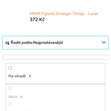
MINIX Figurka Stranger Things - Lucas
372 Kč
Ř
Řadit podle:
Nejprodávanější
a
z
e
n
í
Na skladě
p
5
r
o
d
Akce
0
u
k