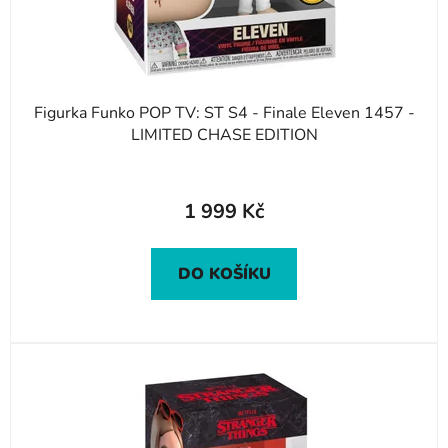
u
k
t
ů
Figurka Funko POP TV: ST S4 - Finale Eleven 1457 -
LIMITED CHASE EDITION
1 999 Kč
DO KOŠÍKU