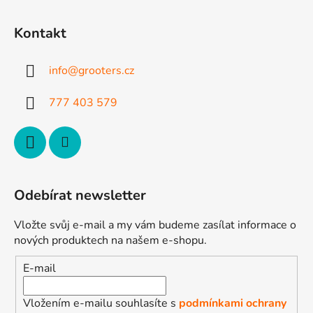
á
á
d
p
a
Kontakt
a
c
t
í
info
@
grooters.cz
p
í
r
777 403 579
v
k
y
v
ý
p
Odebírat newsletter
i
s
Vložte svůj e-mail a my vám budeme zasílat informace o
u
nových produktech na našem e-shopu.
E-mail
Vložením e-mailu souhlasíte s
podmínkami ochrany