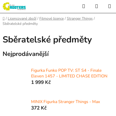
Přejít
Hledat
NÁKUP
na
KOŠÍK
obsah
Domů
/
Licencované zboží
/
Filmové licence
/
Stranger Things
/
Sběratelské předměty
Sběratelské předměty
Nejprodávanější
Figurka Funko POP TV: ST S4 - Finale
Eleven 1457 - LIMITED CHASE EDITION
1 999 Kč
MINIX Figurka Stranger Things - Max
372 Kč