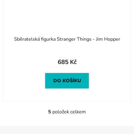
Sběratelská figurka Stranger Things - Jim Hopper
685 Kč
DO KOŠÍKU
5
položek celkem
O
v
l
Z