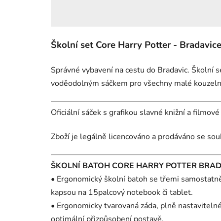
Školní set Core Harry Potter - Bradavic
Správné vybavení na cestu do Bradavic. Školní 
voděodolným sáčkem pro všechny malé kouzelníky
Oficiální sáček s grafikou slavné knižní a filmov
Zboží je legálně licencováno a prodáváno se sou
ŠKOLNÍ BATOH CORE HARRY POTTER BRAD
• Ergonomický školní batoh se třemi samostatn
kapsou na 15palcový notebook či tablet.
• Ergonomicky tvarovaná záda, plně nastaviteln
optimální přizpůsobení postavě.