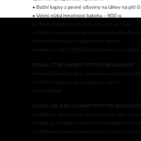
• Boční kapsy z pevné síťoviny na láhev na pití či
• Velmi nízká hmotnost batohu – 900 g.
• Objem batohu je 25 litrů, nosnost je 7 kg.
• Batoh je vyrobený z pevného voděodolného ma
• Reflexní prvky pro bezpečnost dítěte.
• Batohy z řady CORE byly testovány a certifiko
PENÁL ETUE HARRY POTTER BRADAVICE
• Pevný školní penál s výklopnou vnitřní přepáž
• Vnitřní kapsa na zip a kapsa na rozvrh.
• Bez náplně
SÁČEK NA OBUV HARRY POTTER BRADAVI
• Sáček na obuv či jiné drobnosti pro vaše volno
• Sáček je vyroben z pevného omyvatelného mat
• Zdrhování pomocí pevných tkanic, které zárov