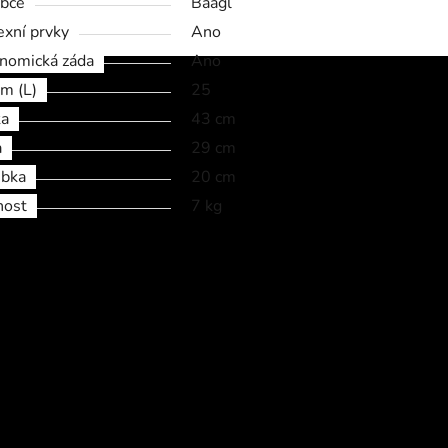
bce
Baagl
exní prvky
Ano
nomická záda
Ano
m (L)
25
ka
43 cm
a
29 cm
bka
20 cm
nost
7 kg