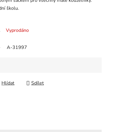
lným sáčkem pro všechny malé kouzelníky.
dní školu.
Vyprodáno
A-31997
Hlídat
Sdílet