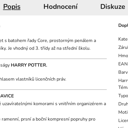
Popis
Hodnocení
Diskuze
e
Dopl
Kate
set s batohem řady Core, prostorným penálem a
Záru
. Je vhodný od 3. třídy až na střední školu.
Hmo
EAN
é ságy
HARRY POTTER.
Barv
hlasem vlastníků licenčních práv.
Harr
Téma
Typo
AVICE
ě uzavíratelnými komorami s vnitřním organizérem a
Druh
Moti
é ramenní, prsní a boční kompresní popruhy pro
Lice