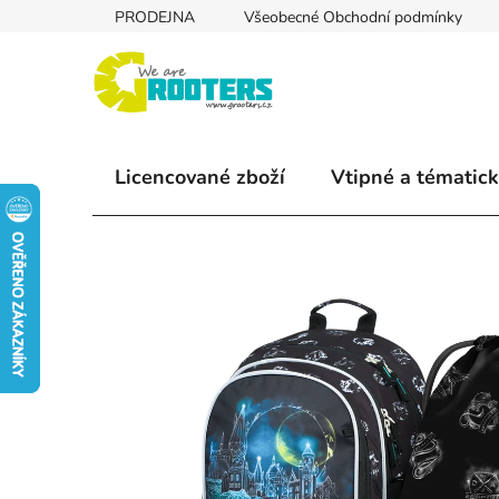
Přejít
PRODEJNA
Všeobecné Obchodní podmínky
na
obsah
Licencované zboží
Vtipné a tématick