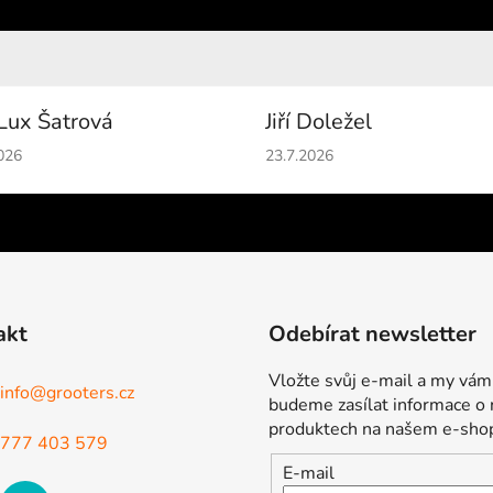
Lux Šatrová
Jiří Doležel
cení obchodu je 5 z 5 hvězdiček.
Hodnocení obchodu je 5 z 5 
026
23.7.2026
akt
Odebírat newsletter
Vložte svůj e-mail a my vám
info
@
grooters.cz
budeme zasílat informace o
produktech na našem e-sho
777 403 579
E-mail