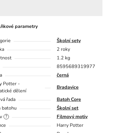
ňkové parametry
gorie
Školní sety
ka
2 roky
tnost
1.2 kg
8595689319977
a
černá
y Potter -
Bradavice
tické dělení
vá řada
Batoh Core
 batohu
Školní set
v
Filmový motiv
?
nce
Harry Potter