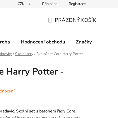
CZK
Přihlášení
Registrace
klamace
Způsoby doručení
Kontakty
Velkoobchodní 
PRÁZDNÝ KOŠÍK
NÁKUPNÍ
KOŠÍK
ýroba
Hodnocení obchodu
Značky
aktovky
/
Školní sety
/
Školní set Core Harry Potter -
e Harry Potter -
dnocení
radavic. Školní set s batohem řady Core,