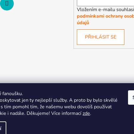
Vložením e-mailu souhlasí
podmínkami ochrany osob
údajů
PŘIHLÁSIT SE
ý fanoušku.
skytovat jen ty nejlepší služby. A proto by bylo skvělé
s tím pomohl tím, že našemu webu dovolíš používat
kie i nadále. Děkujeme! Více informací
zde
.
| Pořiďte si vlastní merch
Midnight Gear | Ride the night, wea
í