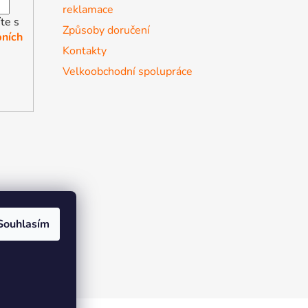
reklamace
te s
Způsoby doručení
ních
Kontakty
Velkoobchodní spolupráce
Souhlasím
r the soul