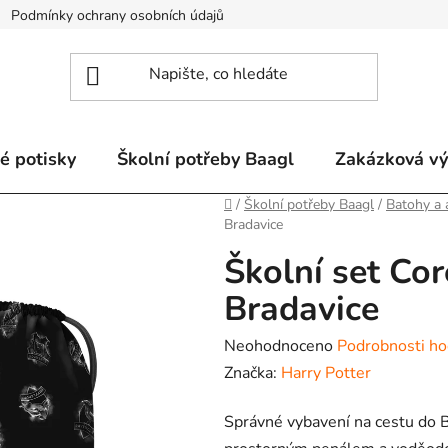
Podmínky ochrany osobních údajů
Odstoupení od smlouvy a re
é potisky
Školní potřeby Baagl
Zakázková v
Domů
/
Školní potřeby Baagl
/
Batohy a 
Bradavice
Školní set Cor
Bradavice
Průměrné
Neohodnoceno
Podrobnosti ho
hodnocení
Značka:
Harry Potter
produktu
Správné vybavení na cestu do B
je