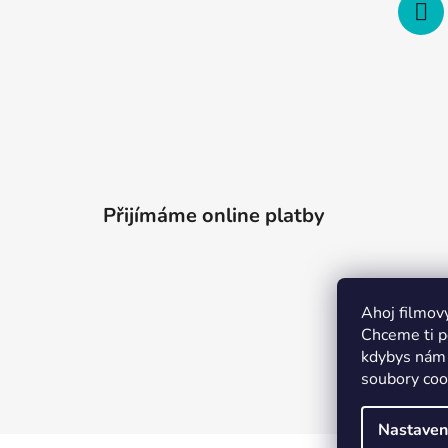
Přijímáme online platby
Ahoj filmov
Chceme ti po
kdybys nám 
soubory coo
Merchion 
Nastaven