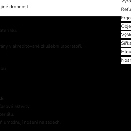
Výro
 jiné drobnosti.
Refl
Ergo
Obje
teriálu.
Výš
Šířk
vány v akreditované zkušební laboratoři.
Hlou
Nos
kou
CE
časové aktivity
eriálu.
eň umožňují nošení na zádech.