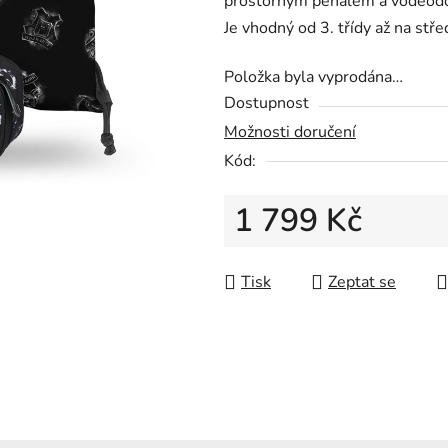
prostorným penálem a voděodo
0,0
Je vhodný od 3. třídy až na stře
z
5
Položka byla vyprodána…
hvězdiček.
Dostupnost
Možnosti doručení
Kód:
1 799 Kč
Měrná cena:
Tisk
Zeptat se