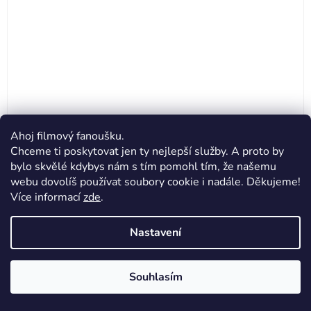
Ahoj filmový fanoušku.
Chceme ti poskytovat jen ty nejlepší služby. A proto by
bylo skvělé kdybys nám s tím pomohl tím, že našemu
webu dovolíš používat soubory cookie i nadále. Děkujeme!
Více informací
zde
.
BAAGL 3 SET Core Ocean: batoh, penál, sáček
Nastavení
2 199 Kč
Souhlasím
DO KOŠÍKU