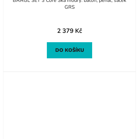
BAAGL SET 3 Core Ska modrý: batoh, penál, sáček
GRS
2 379 Kč
DO KOŠÍKU