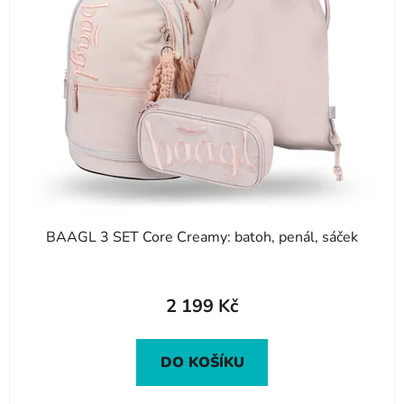
i
s
p
r
o
d
u
k
t
ů
BAAGL 3 SET Core Creamy: batoh, penál, sáček
2 199 Kč
DO KOŠÍKU