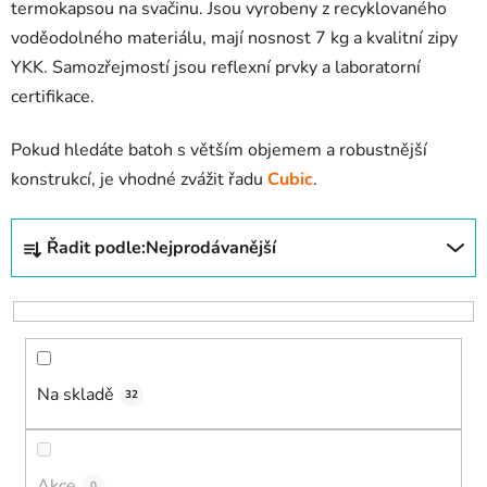
termokapsou na svačinu. Jsou vyrobeny z recyklovaného
voděodolného materiálu, mají nosnost 7 kg a kvalitní zipy
YKK. Samozřejmostí jsou reflexní prvky a laboratorní
certifikace.
Pokud hledáte batoh s větším objemem a robustnější
konstrukcí, je vhodné zvážit řadu
Cubic
.
Ř
Řadit podle:
Nejprodávanější
a
z
e
n
í
Na skladě
p
32
r
o
d
Akce
0