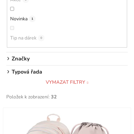
u
k
Novinka
1
t
ů
Tip na dárek
0
Značky
Typová řada
VYMAZAT FILTRY
Položek k zobrazení:
32
V
ý
p