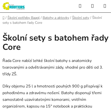
Přejít
Hledat
NÁKUP
na
KOŠÍK
obsah
Domů
/
Školní potřeby Baagl
/
Batohy a aktovky
/
Školní sety
/
Školní
sety s batohem řady Core
Školní sety s batohem řady
Core
Řada Core nabízí lehké školní batohy s anatomicky
tvarovanými a odvětrávanými zády, vhodné pro děti od 3.
třídy ZŠ.
Díky objemu 25 l a hmotnosti pouhých 900 g přispívají k
pohodlnému a zdravému nošení. Batohy disponují třemi
samostatně uzavíratelnými komorami, vnitřním
organizérem, kapsou na 15″ notebook a praktickou