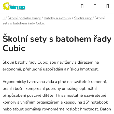
Přejít
Hledat
NÁKUP
na
KOŠÍK
obsah
Domů
/
Školní potřeby Baagl
/
Batohy a aktovky
/
Školní sety
/
Školní
sety s batohem řady Cubic
Školní sety s batohem řady
Cubic
Školní batohy řady Cubic jsou navrženy s důrazem na
ergonomii, přehledné uspořádání a nízkou hmotnost.
Ergonomicky tvarovaná záda a plně nastavitelné ramenní,
prsní i boční kompresní popruhy umožňují optimální
přizpůsobení postavě dítěte. Tři samostatně uzavíratelné
komory s vnitřním organizérem a kapsou na 15″ notebook
nebo tablet pomáhají rovnoměrně rozložit hmotnost. Batoh