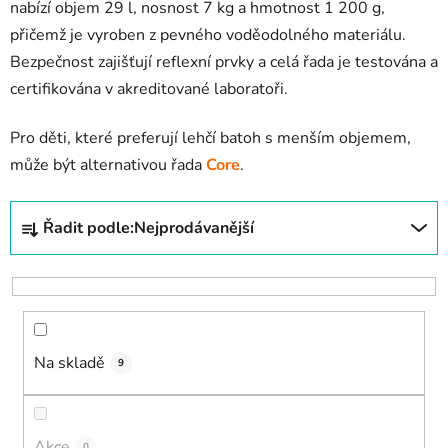
nabízí objem 29 l, nosnost 7 kg a hmotnost 1 200 g,
přičemž je vyroben z pevného voděodolného materiálu.
Bezpečnost zajišťují reflexní prvky a celá řada je testována a
certifikována v akreditované laboratoři.
Pro děti, které preferují lehčí batoh s menším objemem,
může být alternativou řada
Core
.
Ř
Řadit podle:
Nejprodávanější
a
z
e
n
í
Na skladě
p
9
r
o
d
Akce
0