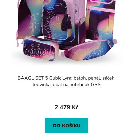
i
s
p
r
o
d
u
k
t
ů
BAAGL SET 5 Cubic Lyra: batoh, penál, sáček,
ledvinka, obal na notebook GRS
2 479 Kč
DO KOŠÍKU