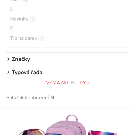
u
k
Novinka
0
t
ů
Tip na dárek
0
Značky
Typová řada
VYMAZAT FILTRY
Položek k zobrazení:
9
V
ý
p