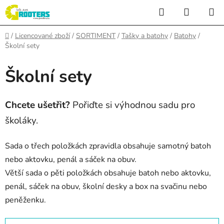
Přejít
Hledat
NÁKUP
na
KOŠÍK
obsah
Domů
/
Licencované zboží
/
SORTIMENT
/
Tašky a batohy
/
Batohy
/
Školní sety
Školní sety
Chcete ušetřit?
Pořiďte si výhodnou sadu pro
školáky.
Sada o třech položkách zpravidla obsahuje samotný batoh
nebo aktovku, penál a sáček na obuv.
Větší sada o pěti položkách obsahuje batoh nebo aktovku,
penál, sáček na obuv, školní desky a box na svačinu nebo
peněženku.
Ř