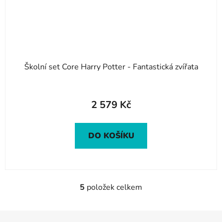
Školní set Core Harry Potter - Fantastická zvířata
2 579 Kč
DO KOŠÍKU
5
položek celkem
O
v
l
Z