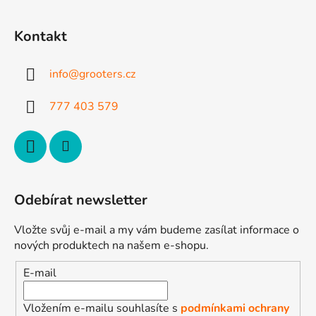
á
á
d
p
a
Kontakt
a
c
t
í
info
@
grooters.cz
p
í
r
777 403 579
v
k
y
v
ý
p
Odebírat newsletter
i
s
Vložte svůj e-mail a my vám budeme zasílat informace o
u
nových produktech na našem e-shopu.
E-mail
Vložením e-mailu souhlasíte s
podmínkami ochrany