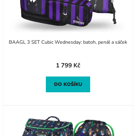
d
u
k
t
ů
BAAGL 3 SET Cubic Wednesday: batoh, penál a sáček
1 799 Kč
DO KOŠÍKU