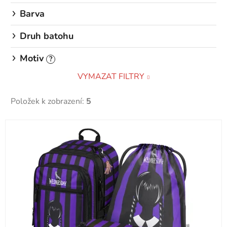
Barva
Druh batohu
Motiv
?
VYMAZAT FILTRY
Položek k zobrazení:
5
V
ý
p
i
s
p
r
o