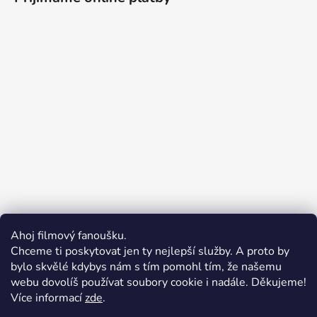
Ahoj filmový fanoušku.
Chceme ti poskytovat jen ty nejlepší služby. A proto by
bylo skvělé kdybys nám s tím pomohl tím, že našemu
webu dovolíš používat soubory cookie i nadále. Děkujeme!
Více informací
zde
.
Merchion | Pořiďte si vlastní merch