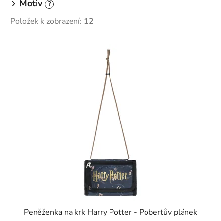
Motiv
?
Položek k zobrazení:
12
V
ý
p
i
s
p
r
o
d
u
k
t
ů
Peněženka na krk Harry Potter - Pobertův plánek