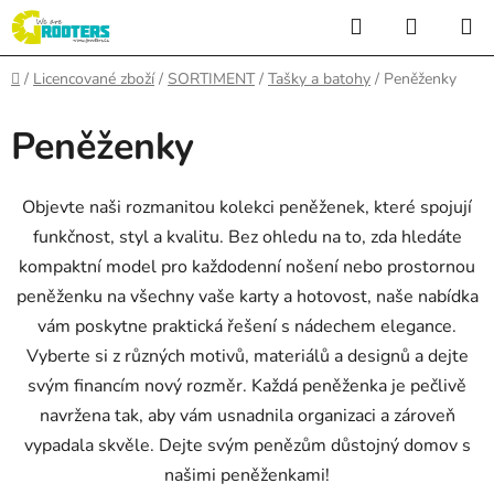
Přejít
Hledat
NÁKUP
na
KOŠÍK
obsah
Domů
/
Licencované zboží
/
SORTIMENT
/
Tašky a batohy
/
Peněženky
Peněženky
Objevte naši rozmanitou kolekci peněženek, které spojují
funkčnost, styl a kvalitu. Bez ohledu na to, zda hledáte
kompaktní model pro každodenní nošení nebo prostornou
peněženku na všechny vaše karty a hotovost, naše nabídka
vám poskytne praktická řešení s nádechem elegance.
Vyberte si z různých motivů, materiálů a designů a dejte
svým financím nový rozměr. Každá peněženka je pečlivě
navržena tak, aby vám usnadnila organizaci a zároveň
vypadala skvěle. Dejte svým penězům důstojný domov s
našimi peněženkami!