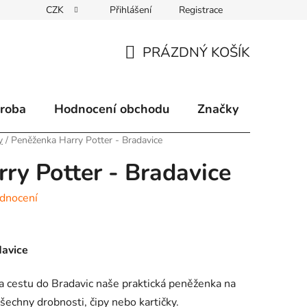
CZK
Přihlášení
Registrace
klamace
Způsoby doručení
Kontakty
Velkoobchodní 
PRÁZDNÝ KOŠÍK
NÁKUPNÍ
KOŠÍK
ýroba
Hodnocení obchodu
Značky
y
/
Peněženka Harry Potter - Bradavice
ry Potter - Bradavice
dnocení
davice
na cestu do Bradavic naše praktická peněženka na
šechny drobnosti, čipy nebo kartičky.