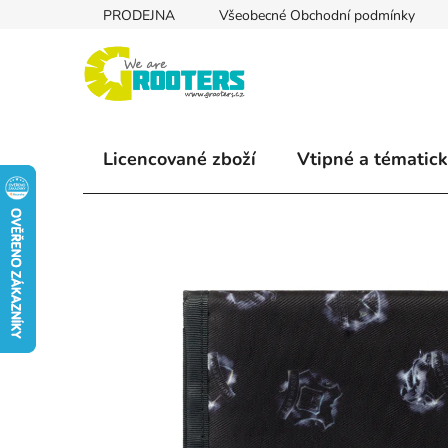
Přejít
PRODEJNA
Všeobecné Obchodní podmínky
na
obsah
Licencované zboží
Vtipné a tématick