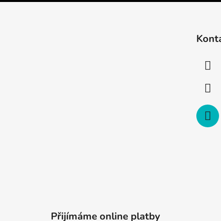
Z
á
Kont
p
a
t
í
Přijímáme online platby