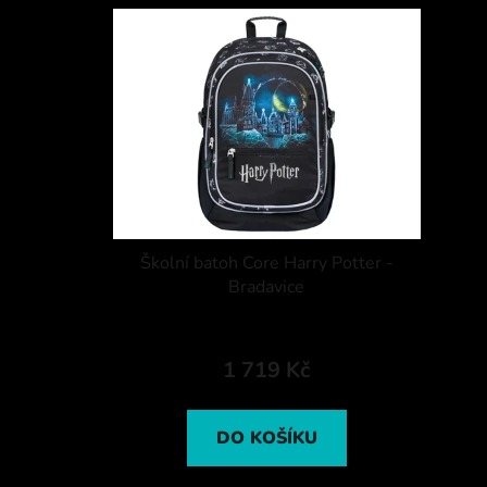
Školní batoh Core Harry Potter -
Bradavice
1 719 Kč
DO KOŠÍKU