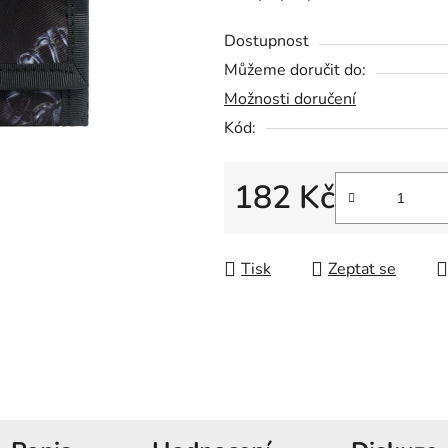
5
hvězdiček.
Dostupnost
Můžeme doručit do:
Možnosti doručení
Kód:
182 Kč
Měrná cena:
Tisk
Zeptat se