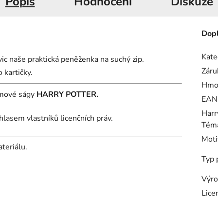
Popis
Hodnocení
Diskuze
Dopl
Kate
vic naše praktická peněženka na suchý zip.
Záru
 kartičky.
Hmo
ilmové ságy
HARRY POTTER.
EAN
Harr
hlasem vlastníků licenčních práv.
Téma
Moti
teriálu.
Typ 
Výro
Lice