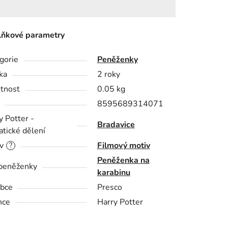
ňkové parametry
gorie
Peněženky
ka
2 roky
tnost
0.05 kg
8595689314071
y Potter -
Bradavice
tické dělení
v
Filmový motiv
?
Peněženka na
peněženky
karabinu
bce
Presco
nce
Harry Potter