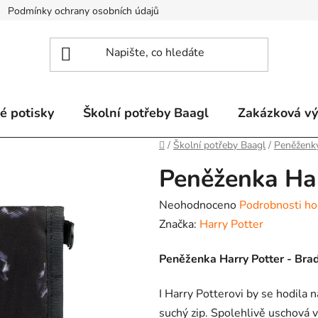
Podmínky ochrany osobních údajů
Odstoupení od smlouvy a re
é potisky
Školní potřeby Baagl
Zakázková v
Domů
/
Školní potřeby Baagl
/
Peněženk
Peněženka Har
Průměrné
Neohodnoceno
Podrobnosti ho
hodnocení
Značka:
Harry Potter
produktu
Peněženka Harry Potter - Bra
je
0,0
I Harry Potterovi by se hodila 
z
suchý zip. Spolehlivě uschová v