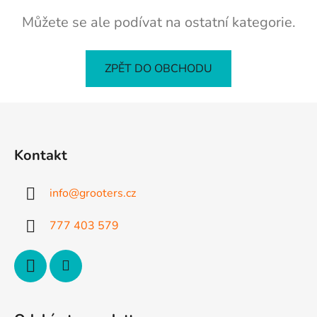
Můžete se ale podívat na ostatní kategorie.
ZPĚT DO OBCHODU
Z
á
p
Kontakt
a
t
info
@
grooters.cz
í
777 403 579