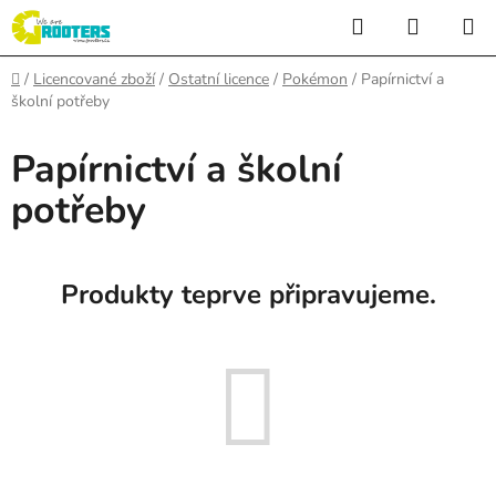
Přejít
Hledat
NÁKUP
na
KOŠÍK
obsah
Domů
/
Licencované zboží
/
Ostatní licence
/
Pokémon
/
Papírnictví a
školní potřeby
Papírnictví a školní
potřeby
Produkty teprve připravujeme.