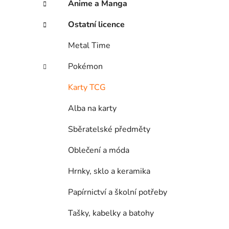
Anime a Manga
p
a
Ostatní licence
n
Metal Time
e
l
Pokémon
Karty TCG
Alba na karty
Sběratelské předměty
Oblečení a móda
Hrnky, sklo a keramika
Papírnictví a školní potřeby
Tašky, kabelky a batohy