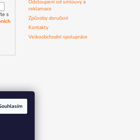
Odstoupení od smlouvy a
reklamace
te s
Způsoby doručení
ních
Kontakty
Velkoobchodní spolupráce
Souhlasím
r the soul