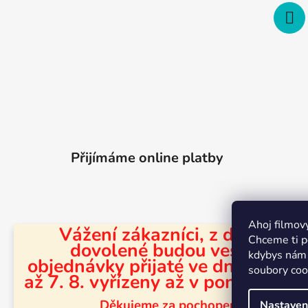
Přijímáme online platby
Ahoj filmov
Vážení zákazníci, z důvodu
Chceme ti po
dovolené budou veškeré
kdybys nám 
objednávky přijaté ve dnech 31. 7
soubory coo
Merchion 
až 7. 8. vyřízeny až v pondělí 10. 
Děkujeme za pochopení.
Nastaven