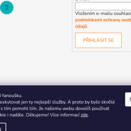
Vložením e-mailu souhlasí
podmínkami ochrany osob
údajů
PŘIHLÁSIT SE
ý fanoušku.
skytovat jen ty nejlepší služby. A proto by bylo skvělé
s tím pomohl tím, že našemu webu dovolíš používat
.
kie i nadále. Děkujeme! Více informací
zde
.
| Pořiďte si vlastní merch
Midnight Gear | Ride the night, wea
8.
í