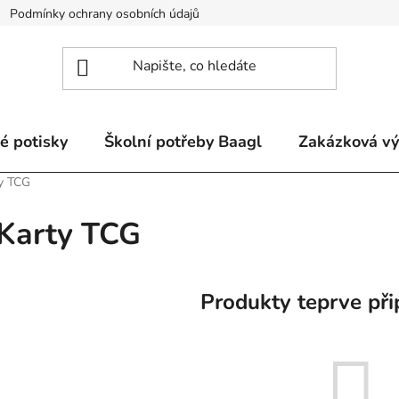
Podmínky ochrany osobních údajů
Odstoupení od smlouvy a re
é potisky
Školní potřeby Baagl
Zakázková v
y TCG
Karty TCG
Produkty teprve při