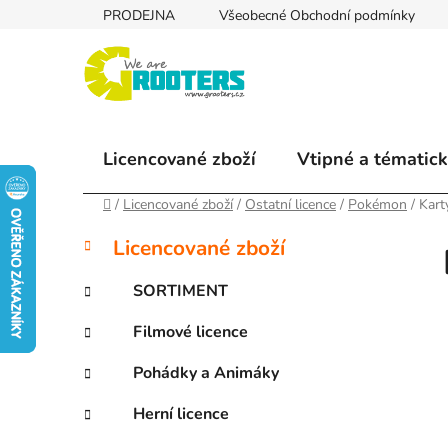
Přejít
PRODEJNA
Všeobecné Obchodní podmínky
na
obsah
Licencované zboží
Vtipné a tématick
Domů
/
Licencované zboží
/
Ostatní licence
/
Pokémon
/
Kart
P
K
Přeskočit
Licencované zboží
a
kategorie
o
t
s
SORTIMENT
e
t
g
Filmové licence
r
o
a
r
Pohádky a Animáky
i
n
e
n
Herní licence
í