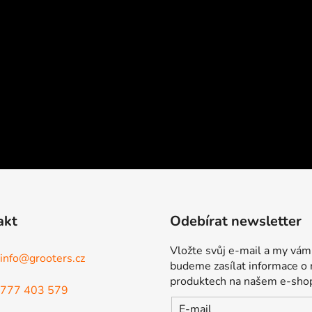
akt
Odebírat newsletter
Vložte svůj e-mail a my vám
info
@
grooters.cz
budeme zasílat informace o
produktech na našem e-sho
777 403 579
E-mail