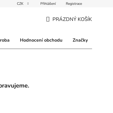
CZK
Přihlášení
Registrace
klamace
Způsoby doručení
Kontakty
Velkoobchodní 
PRÁZDNÝ KOŠÍK
NÁKUPNÍ
KOŠÍK
ýroba
Hodnocení obchodu
Značky
pravujeme.