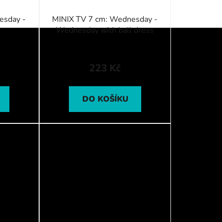
esday -
MINIX TV 7 cm: Wednesday -
Wednesday with ball dress
223 Kč
DO KOŠÍKU