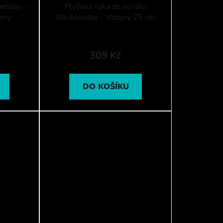
nesday -
Plyšová ruka ze seriálu
emy
Wednesday - Victory 25 cm
309 Kč
DO KOŠÍKU