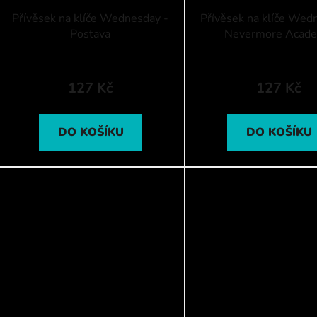
Přívěsek na klíče Wednesday -
Přívěsek na klíče Wed
Postava
Nevermore Acad
127 Kč
127 Kč
DO KOŠÍKU
DO KOŠÍKU