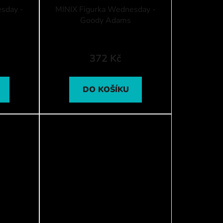
sday -
MINIX Figurka Wednesday -
Goody Adams
372 Kč
DO KOŠÍKU