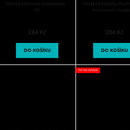
Dětská kšiltovka Wednesday -
Dětská kšiltovka Wed
W
Nevermore Acad
284 Kč
284 Kč
DO KOŠÍKU
DO KOŠÍKU
TIP NA DÁREK