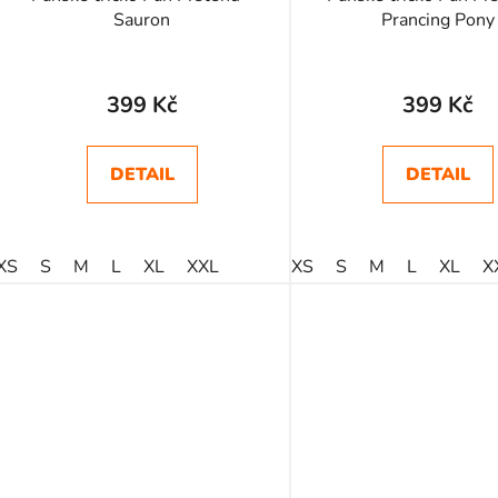
u
Sauron
Prancing Pony
k
Průměrné
t
ů
hodnocení
399 Kč
399 Kč
produktu
je
DETAIL
DETAIL
5,0
z
5
XS
S
M
L
XL
XXL
XS
S
M
L
XL
X
hvězdiček.