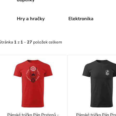
Hry a hračky
Elektronika
Stránka
1
z
1
-
27
položek celkem
V
ý
p
s
p
r
o
d
Pánské tričko Pán Prstenů -
Pánské tričko Pán Pr