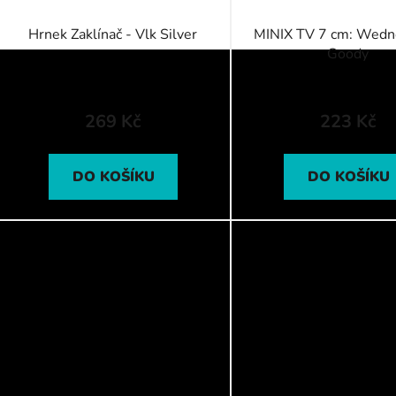
Hrnek Zaklínač - Vlk Silver
MINIX TV 7 cm: Wedn
Goody
269 Kč
223 Kč
DO KOŠÍKU
DO KOŠÍKU