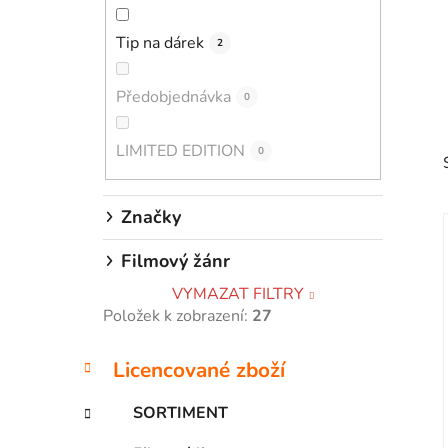
p
Tip na dárek
a
2
n
e
Předobjednávka
0
l
LIMITED EDITION
0
Značky
Filmový žánr
VYMAZAT FILTRY
i
Položek k zobrazení:
27
K
Přeskočit
Licencované zboží
a
kategorie
t
SORTIMENT
e
g