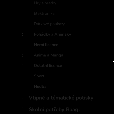
Hry a hračky
Elektronika
Dárkové poukazy
Pohádky a Animáky
Herní licence
Anime a Manga
Ostatní licence
Sport
Hudba
Vtipné a tématické potisky
Školní potřeby Baagl