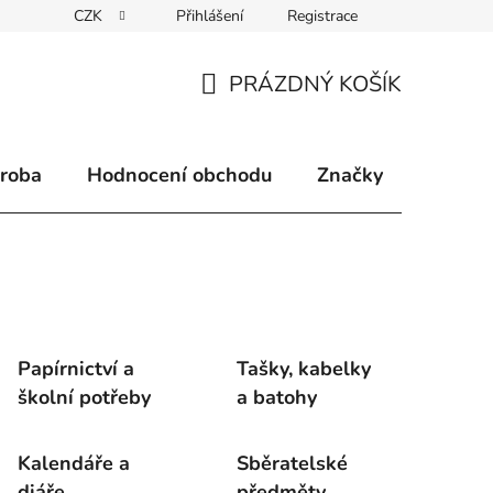
CZK
Přihlášení
Registrace
klamace
Způsoby doručení
Kontakty
Velkoobchodní 
PRÁZDNÝ KOŠÍK
NÁKUPNÍ
KOŠÍK
ýroba
Hodnocení obchodu
Značky
Papírnictví a
Tašky, kabelky
školní potřeby
a batohy
Kalendáře a
Sběratelské
diáře
předměty