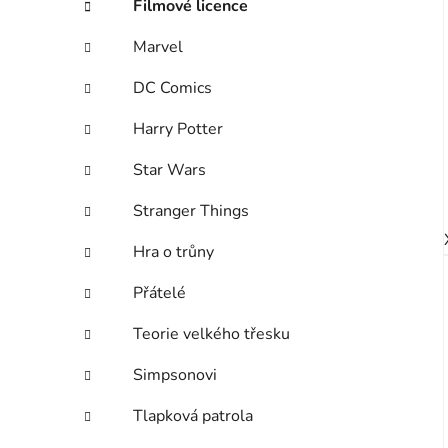
Filmové licence
o
r
Marvel
i
e
DC Comics
Harry Potter
Star Wars
Stranger Things
Hra o trůny
Přátelé
Teorie velkého třesku
Simpsonovi
Tlapková patrola