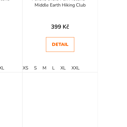
t
Middle Earth Hiking Club
ů
399 Kč
DETAIL
XL
XS
S
M
L
XL
XXL