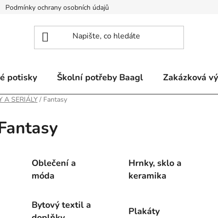
Podmínky ochrany osobních údajů
Odstoupení od smlouvy a re
é potisky
Školní potřeby Baagl
Zakázková v
Y A SERIÁLY
/
Fantasy
Fantasy
Oblečení a
Hrnky, sklo a
móda
keramika
Bytový textil a
Plakáty
doplňky