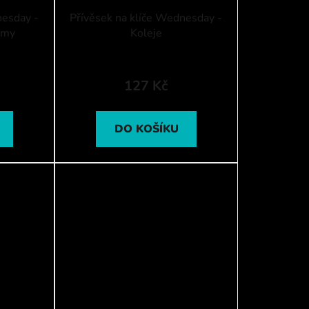
nesday -
Přívěsek na klíče Wednesday -
emy
Koleje
127 Kč
DO KOŠÍKU