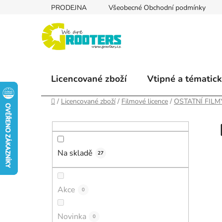
Přejít
PRODEJNA
Všeobecné Obchodní podmínky
na
obsah
Licencované zboží
Vtipné a tématick
Domů
/
Licencované zboží
/
Filmové licence
/
OSTATNÍ FILM
P
o
s
Na skladě
t
27
r
a
Akce
0
n
n
Novinka
í
0