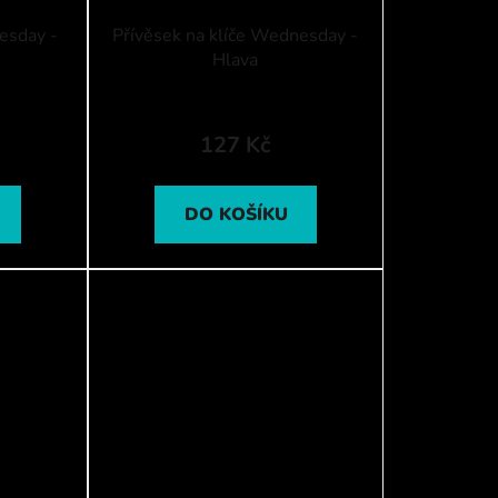
esday -
Přívěsek na klíče Wednesday -
Hlava
127 Kč
DO KOŠÍKU