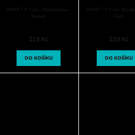
MINIX TV 7 cm: Wednesday -
MINIX TV 7 cm: Wedn
Bianca
Enid
223 Kč
223 Kč
DO KOŠÍKU
DO KOŠÍKU