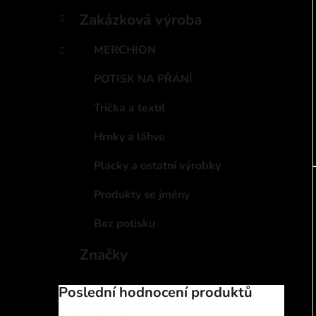
Zakázková výroba
MERCHION
POTISK NA PŘÁNÍ
Trička a textil
Hrnky a láhve
Placky a ostatní výrobky
Produkty se jmény
Bez potisku
Značky
Poslední hodnocení produktů