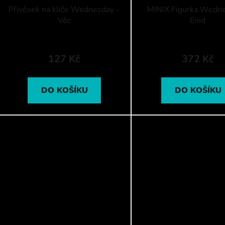
Přívěsek na klíče Wednesday -
MINIX Figurka Wedne
Věc
Enid
127 Kč
372 Kč
DO KOŠÍKU
DO KOŠÍKU