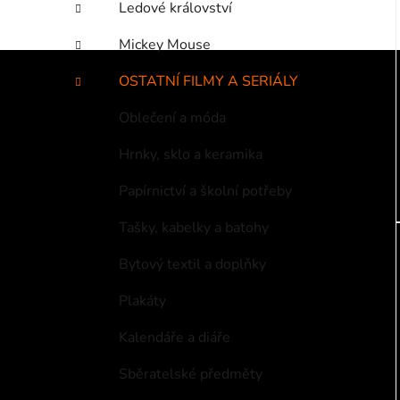
Ledové království
Mickey Mouse
OSTATNÍ FILMY A SERIÁLY
Oblečení a móda
Hrnky, sklo a keramika
Papírnictví a školní potřeby
Tašky, kabelky a batohy
Bytový textil a doplňky
Plakáty
Kalendáře a diáře
Sběratelské předměty