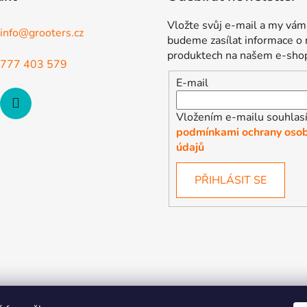
Vložte svůj e-mail a my vám
info
@
grooters.cz
budeme zasílat informace o
produktech na našem e-sho
777 403 579
E-mail
Vložením e-mailu souhlasí
podmínkami ochrany osob
údajů
PŘIHLÁSIT SE