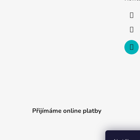
p
a
t
í
Přijímáme online platby