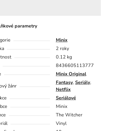
ňkové parametry
gorie
Minix
ka
2 roky
tnost
0.12 kg
8436605113777
e
Minix Original
Fantasy
,
Seriály
,
ový žánr
Netflix
kce
Seriálové
bce
Minix
nce
The Witcher
riál
Vinyl