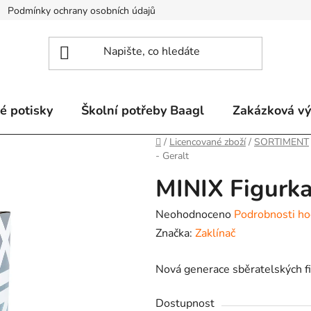
Podmínky ochrany osobních údajů
Odstoupení od smlouvy a re
é potisky
Školní potřeby Baagl
Zakázková v
Domů
/
Licencované zboží
/
SORTIMENT
- Geralt
MINIX Figurka
Průměrné
Neohodnoceno
Podrobnosti ho
hodnocení
Značka:
Zaklínač
produktu
Nová generace sběratelských fi
je
0,0
Dostupnost
z