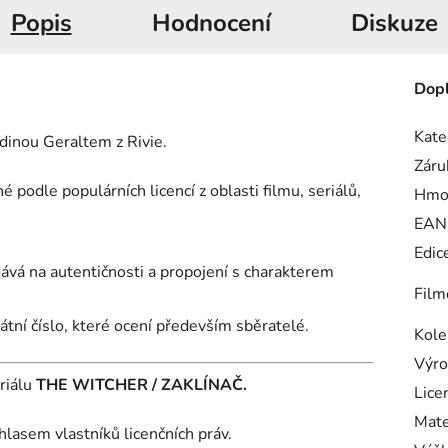
Popis
Hodnocení
Diskuze
Dopl
Kate
dinou Geraltem z Rivie.
Záru
 podle populárních licencí z oblasti filmu, seriálů,
Hmo
EAN
Edic
dává na autentičnosti a propojení s charakterem
Film
tní číslo, které ocení především sběratelé.
Kole
Výro
riálu
THE WITCHER / ZAKLÍNAČ.
Lice
Mate
hlasem vlastníků licenčních práv.