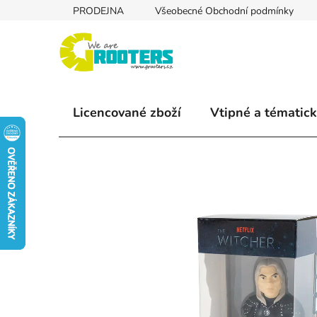
Přejít
PRODEJNA
Všeobecné Obchodní podmínky
na
obsah
Licencované zboží
Vtipné a tématick