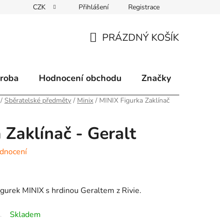
CZK
Přihlášení
Registrace
klamace
Způsoby doručení
Kontakty
Velkoobchodní 
PRÁZDNÝ KOŠÍK
NÁKUPNÍ
KOŠÍK
ýroba
Hodnocení obchodu
Značky
/
Sběratelské předměty
/
Minix
/
MINIX Figurka Zaklínač
 Zaklínač - Geralt
dnocení
gurek MINIX s hrdinou Geraltem z Rivie.
Skladem