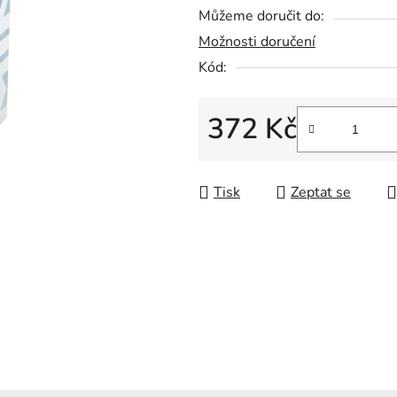
Můžeme doručit do:
5
Možnosti doručení
hvězdiček.
Kód:
372 Kč
Měrná cena:
Tisk
Zeptat se