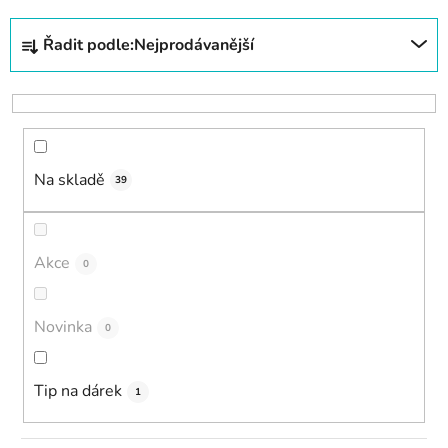
Ř
Řadit podle:
Nejprodávanější
a
z
e
n
í
Na skladě
p
39
r
o
d
Akce
0
u
k
Novinka
0
t
ů
Tip na dárek
1