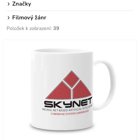
Značky
Filmový žánr
Položek k zobrazení:
39
V
ý
p
i
s
p
r
o
d
u
k
t