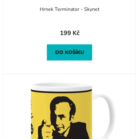
ů
Hrnek Terminator - Skynet
199 Kč
DO KOŠÍKU