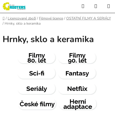
Přejít
Hledat
NÁKUP
na
KOŠÍK
obsah
Domů
/
Licencované zboží
/
Filmové licence
/
OSTATNÍ FILMY A SERIÁLY
/
Hrnky, sklo a keramika
Hrnky, sklo a keramika