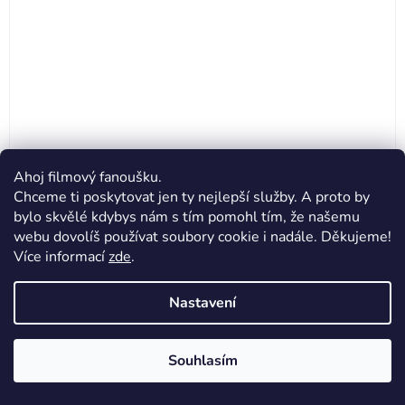
Ahoj filmový fanoušku.
Chceme ti poskytovat jen ty nejlepší služby. A proto by
bylo skvělé kdybys nám s tím pomohl tím, že našemu
Hrnek Forrest Gump - Bubba Gump
webu dovolíš používat soubory cookie i nadále. Děkujeme!
Více informací
zde
.
199 Kč
Nastavení
DO KOŠÍKU
Souhlasím