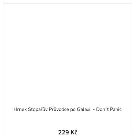
Hrnek Stopařův Průvodce po Galaxii - Don´t Panic
Průměrné
hodnocení
229 Kč