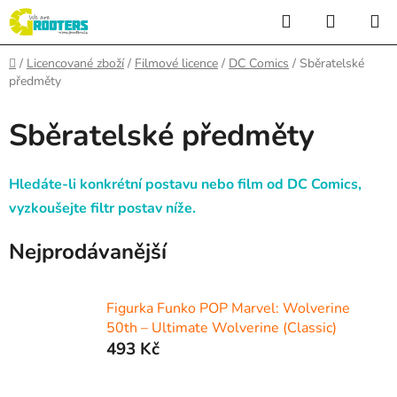
Přejít
Hledat
NÁKUP
na
KOŠÍK
obsah
Domů
/
Licencované zboží
/
Filmové licence
/
DC Comics
/
Sběratelské
předměty
Sběratelské předměty
Hledáte-li konkrétní postavu nebo film od DC Comics,
vyzkoušejte filtr postav níže.
Nejprodávanější
Figurka Funko POP Marvel: Wolverine
50th – Ultimate Wolverine (Classic)
493 Kč