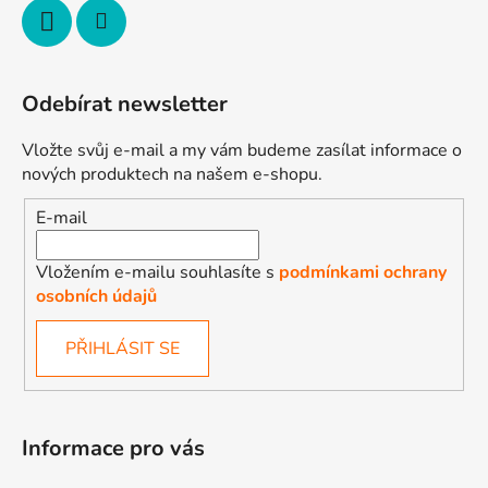
y
v
ý
p
Odebírat newsletter
i
s
Vložte svůj e-mail a my vám budeme zasílat informace o
u
nových produktech na našem e-shopu.
E-mail
Vložením e-mailu souhlasíte s
podmínkami ochrany
osobních údajů
PŘIHLÁSIT SE
Informace pro vás