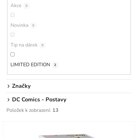
d
Akce
0
u
k
Novinka
0
t
ů
Tip na dárek
0
LIMITED EDITION
2
Značky
DC Comics - Postavy
Položek k zobrazení:
13
V
ý