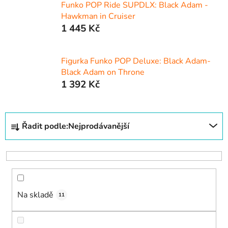
Funko POP Ride SUPDLX: Black Adam -
Hawkman in Cruiser
1 445 Kč
Figurka Funko POP Deluxe: Black Adam-
Black Adam on Throne
1 392 Kč
Ř
Řadit podle:
Nejprodávanější
a
z
e
n
í
Na skladě
p
11
r
o