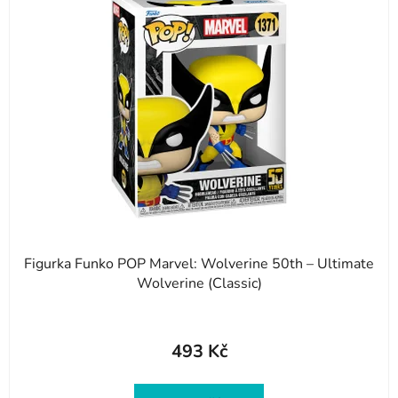
p
i
s
p
r
o
d
u
k
t
ů
Figurka Funko POP Marvel: Wolverine 50th – Ultimate
Wolverine (Classic)
493 Kč