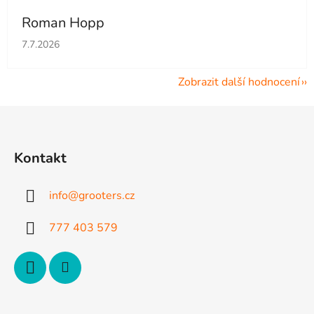
Roman Hopp
Hodnocení obchodu je 5 z 5 hvězdiček.
7.7.2026
Zobrazit další hodnocení
Z
á
p
Kontakt
a
t
info
@
grooters.cz
í
777 403 579