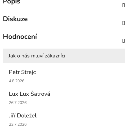
Popis
Diskuze
Hodnocení
Petr Strejc
Hodnocení obchodu je 5 z 5 hvězdiček.
4.8.2026
Lux Lux Šatrová
Hodnocení obchodu je 5 z 5 hvězdiček.
26.7.2026
Jiří Doležel
Hodnocení obchodu je 5 z 5 hvězdiček.
23.7.2026