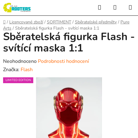
Přejít
Hledat
NÁKUP
na
KOŠÍK
obsah
Domů
/
Licencované zboží
/
SORTIMENT
/
Sběratelské předměty
/
Pure
Arts
/
Sběratelská figurka Flash - svítící maska 1:1
Sběratelská figurka Flash -
svítící maska 1:1
Průměrné
Neohodnoceno
Podrobnosti hodnocení
hodnocení
Značka:
Flash
produktu
LIMITED EDITION
je
0,0
z
5
hvězdiček.