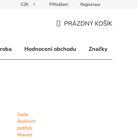
CZK
Přihlášení
Registrace
klamace
Způsoby doručení
Kontakty
Velkoobchodní 
PRÁZDNÝ KOŠÍK
NÁKUPNÍ
KOŠÍK
ýroba
Hodnocení obchodu
Značky
Sada
školních
potřeb
Marvel