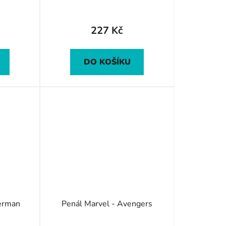
ů
227 Kč
DO KOŠÍKU
derman
Penál Marvel - Avengers