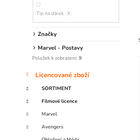
p
Tip na dárek
a
0
n
e
Značky
l
Marvel - Postavy
Položek k zobrazení:
9
K
Přeskočit
Licencované zboží
a
kategorie
i
t
SORTIMENT
e
g
Filmové licence
o
r
Marvel
i
e
Avengers
Oblečení a Móda