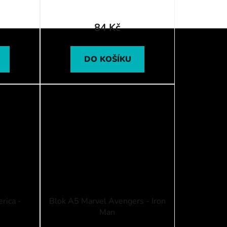
84 Kč
DO KOŠÍKU
rica -
Blok A5 Marvel Avengers - Iron
Man