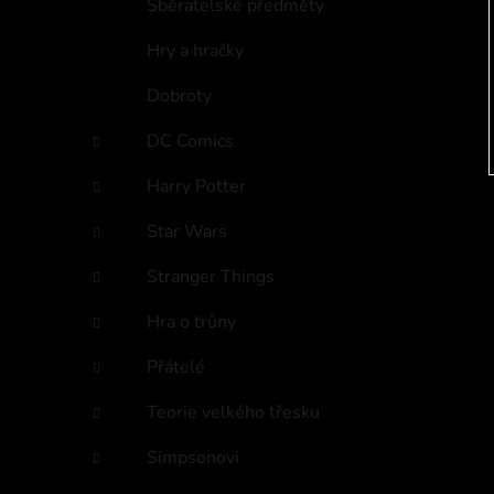
Sběratelské předměty
Hry a hračky
Dobroty
DC Comics
Harry Potter
Star Wars
Stranger Things
Hra o trůny
Přátelé
Teorie velkého třesku
Simpsonovi