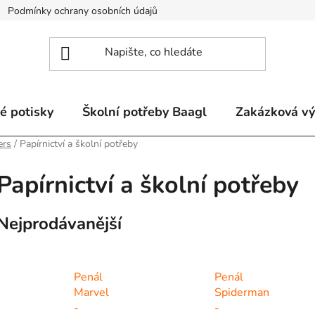
Podmínky ochrany osobních údajů
Odstoupení od smlouvy a re
é potisky
Školní potřeby Baagl
Zakázková v
ers
/
Papírnictví a školní potřeby
Papírnictví a školní potřeby
Nejprodávanější
Penál
Penál
Marvel
Spiderman
-
-