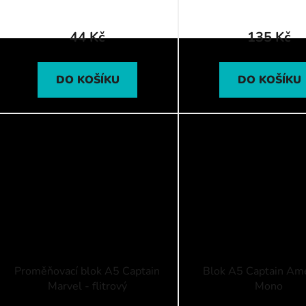
44 Kč
135 Kč
DO KOŠÍKU
DO KOŠÍKU
Proměňovací blok A5 Captain
Blok A5 Captain Ame
Marvel - flitrový
Mono