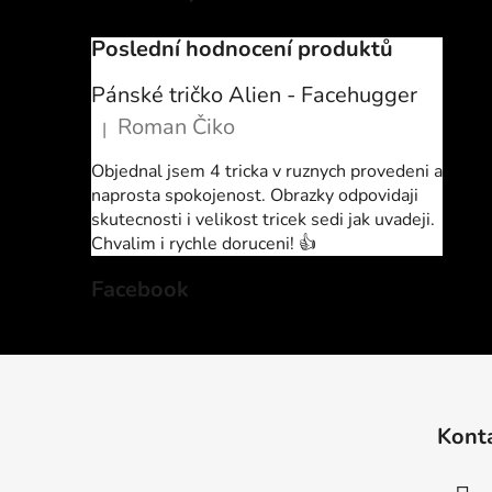
Poslední hodnocení produktů
Pánské tričko Alien - Facehugger
Roman Čiko
|
Hodnocení produktu je 5 z 5 hvězdiček.
Objednal jsem 4 tricka v ruznych provedeni a
naprosta spokojenost. Obrazky odpovidaji
skutecnosti i velikost tricek sedi jak uvadeji.
Chvalim i rychle doruceni! 👍
Facebook
Z
á
Kont
p
a