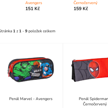
Avengers
Černočervený
151 Kč
159 Kč
Stránka
1
z
1
-
9
položek celkem
V
ý
p
s
p
r
o
d
Penál Marvel - Avengers
Penál Spiderman
u
Černočervený