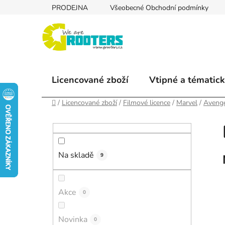
Přejít
PRODEJNA
Všeobecné Obchodní podmínky
na
obsah
Licencované zboží
Vtipné a tématick
Domů
/
Licencované zboží
/
Filmové licence
/
Marvel
/
Aveng
P
o
s
Na skladě
t
9
r
a
Akce
0
n
n
Novinka
í
0