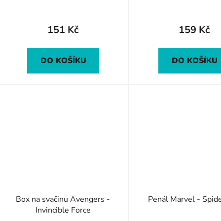
k
t
ů
151 Kč
159 Kč
DO KOŠÍKU
DO KOŠÍKU
Box na svačinu Avengers -
Penál Marvel - Spi
Invincible Force