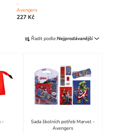
-
Avengers
227 Kč
Ř
Řadit podle:
Nejprodávanější
a
z
e
n
í
p
r
o
d
u
k
 -
Sada školních potřeb Marvel -
t
Avengers