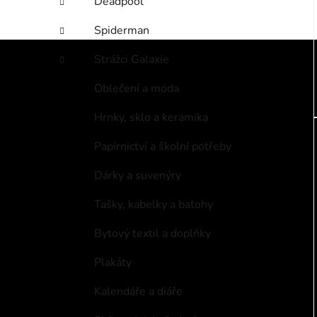
Deadpool
Spiderman
Strážci Galaxie
Oblečení a móda
Hrnky, sklo a keramika
Papírnictví a školní potřeby
Dárky a suvenýry
Tašky, kabelky a batohy
Bytový textil a doplňky
Plakáty
Kalendáře a diáře