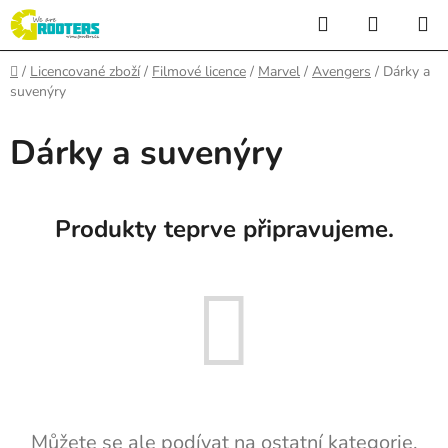
Přejít
Hledat
NÁKUP
na
KOŠÍK
obsah
Domů
/
Licencované zboží
/
Filmové licence
/
Marvel
/
Avengers
/
Dárky a
suvenýry
Dárky a suvenýry
Produkty teprve připravujeme.
Můžete se ale podívat na ostatní kategorie.