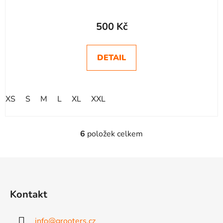
500 Kč
DETAIL
XS
S
M
L
XL
XXL
6
položek celkem
O
v
l
Z
á
á
d
p
a
Kontakt
a
c
t
í
info
@
grooters.cz