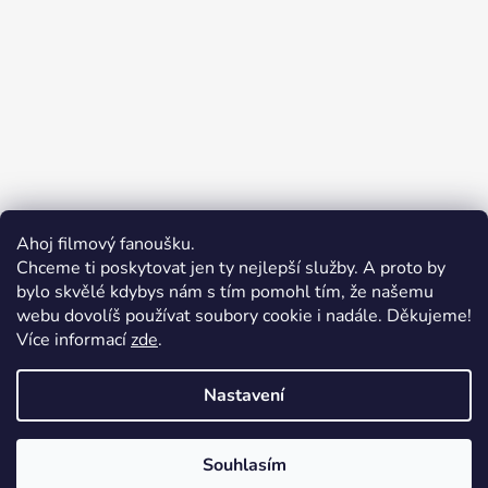
Ahoj filmový fanoušku.
Chceme ti poskytovat jen ty nejlepší služby. A proto by
bylo skvělé kdybys nám s tím pomohl tím, že našemu
webu dovolíš používat soubory cookie i nadále. Děkujeme!
Více informací
zde
.
Merchion | Pořiďte si vlastní merch
Midnight Gear | Ride the night, wear the soul
Nastavení
Souhlasím
Vytvořil Shoptet