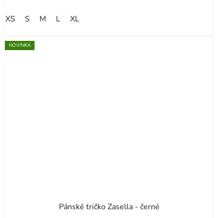
XS
S
M
L
XL
NOVINKA
Pánské tričko Zasella - černé