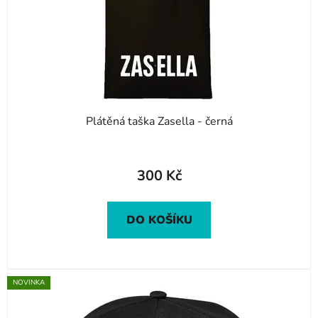
o
u
d
k
u
t
k
ů
t
ů
Plátěná taška Zasella - černá
300 Kč
DO KOŠÍKU
NOVINKA