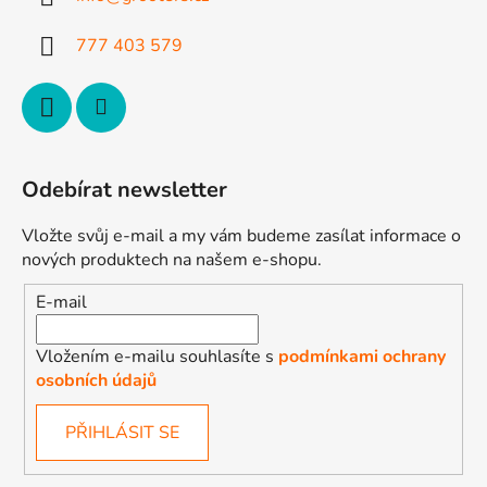
p
í
r
777 403 579
v
k
y
v
ý
p
Odebírat newsletter
i
s
Vložte svůj e-mail a my vám budeme zasílat informace o
u
nových produktech na našem e-shopu.
E-mail
Vložením e-mailu souhlasíte s
podmínkami ochrany
osobních údajů
PŘIHLÁSIT SE