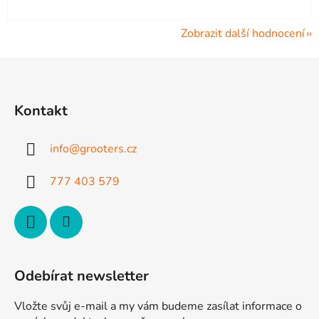
Zobrazit další hodnocení
Z
á
p
Kontakt
a
t
info
@
grooters.cz
í
777 403 579
Odebírat newsletter
Vložte svůj e-mail a my vám budeme zasílat informace o