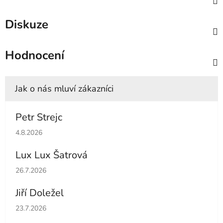
Diskuze
Hodnocení
Petr Strejc
Hodnocení obchodu je 5 z 5 hvězdiček.
4.8.2026
Lux Lux Šatrová
Hodnocení obchodu je 5 z 5 hvězdiček.
26.7.2026
Jiří Doležel
Hodnocení obchodu je 5 z 5 hvězdiček.
23.7.2026