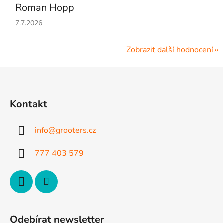
Roman Hopp
Hodnocení obchodu je 5 z 5 hvězdiček.
7.7.2026
Zobrazit další hodnocení
Z
á
p
Kontakt
a
t
info
@
grooters.cz
í
777 403 579
Odebírat newsletter