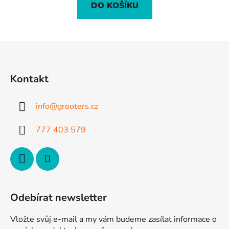
DO KOŠÍKU
Z
á
p
Kontakt
a
t
info
@
grooters.cz
í
777 403 579
Odebírat newsletter
Vložte svůj e-mail a my vám budeme zasílat informace o