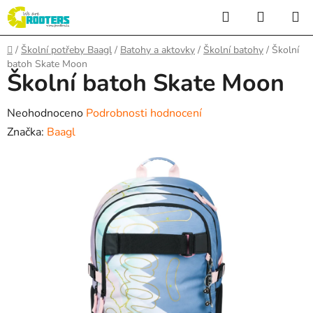
Přejít
Hledat
NÁKUP
na
KOŠÍK
obsah
Domů
/
Školní potřeby Baagl
/
Batohy a aktovky
/
Školní batohy
/
Školní
batoh Skate Moon
Školní batoh Skate Moon
Průměrné
Neohodnoceno
Podrobnosti hodnocení
hodnocení
Značka:
Baagl
produktu
je
0,0
z
5
hvězdiček.