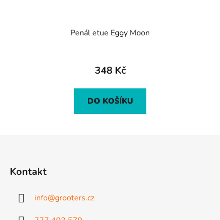
Penál etue Eggy Moon
348 Kč
DO KOŠÍKU
Z
á
p
Kontakt
a
t
info
@
grooters.cz
í