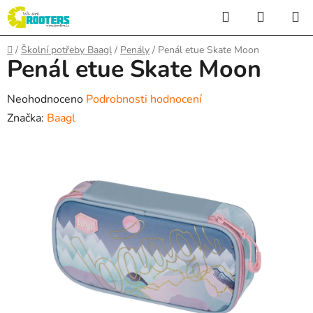
Přejít
Hledat
NÁKUP
na
KOŠÍK
obsah
Domů
/
Školní potřeby Baagl
/
Penály
/
Penál etue Skate Moon
Penál etue Skate Moon
Průměrné
Neohodnoceno
Podrobnosti hodnocení
hodnocení
Značka:
Baagl
produktu
je
0,0
z
5
hvězdiček.