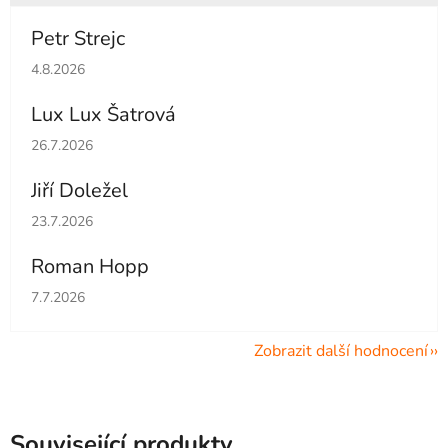
Petr Strejc
Hodnocení obchodu je 5 z 5 hvězdiček.
4.8.2026
Lux Lux Šatrová
Hodnocení obchodu je 5 z 5 hvězdiček.
26.7.2026
Jiří Doležel
Hodnocení obchodu je 5 z 5 hvězdiček.
23.7.2026
Roman Hopp
Hodnocení obchodu je 5 z 5 hvězdiček.
7.7.2026
Zobrazit další hodnocení
Související produkty