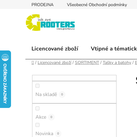
Přejít
PRODEJNA
Všeobecné Obchodní podmínky
na
obsah
Licencované zboží
Vtipné a tématick
Domů
/
Licencované zboží
/
SORTIMENT
/
Tašky a batohy
/
P
o
s
Na skladě
t
0
r
a
Akce
0
n
n
Novinka
í
0