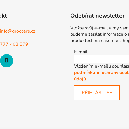
akt
Odebírat newsletter
Vložte svůj e-mail a my vám
info
@
grooters.cz
budeme zasílat informace o
produktech na našem e-sho
777 403 579
E-mail
Vložením e-mailu souhlasí
podmínkami ochrany osob
údajů
PŘIHLÁSIT SE