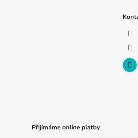
Z
á
Kont
p
a
t
í
Přijímáme online platby