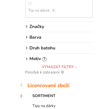
p
Tip na dárek
a
0
n
e
Značky
l
Barva
Druh batohu
Motiv
?
VYMAZAT FILTRY
Položek k zobrazení:
0
K
Přeskočit
Licencované zboží
a
kategorie
t
SORTIMENT
e
g
Tipy na dárky
o