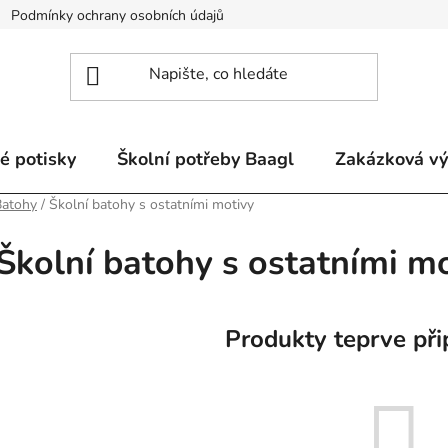
Podmínky ochrany osobních údajů
Odstoupení od smlouvy a re
é potisky
Školní potřeby Baagl
Zakázková v
Batohy
/
Školní batohy s ostatními motivy
Školní batohy s ostatními m
Produkty teprve při