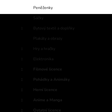
Peněženky
Sáčky
Bytový textil a doplňky
Plakáty a obrazy
Hry a hračky
Elektronika
Filmové licence
Pohádky a Animáky
Herní licence
Anime a Manga
Ostatní licence