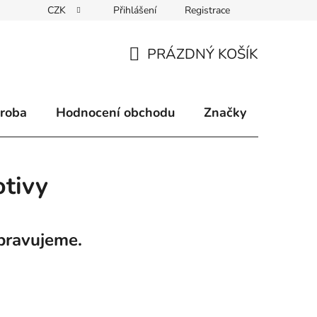
CZK
Přihlášení
Registrace
klamace
Způsoby doručení
Kontakty
Velkoobchodní 
PRÁZDNÝ KOŠÍK
NÁKUPNÍ
KOŠÍK
ýroba
Hodnocení obchodu
Značky
otivy
pravujeme.