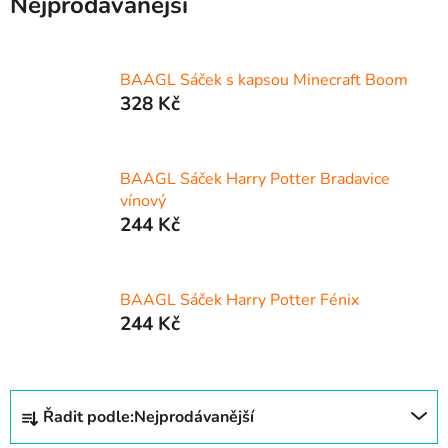
Nejprodávanější
BAAGL Sáček s kapsou Minecraft Boom
328 Kč
BAAGL Sáček Harry Potter Bradavice
vínový
244 Kč
BAAGL Sáček Harry Potter Fénix
244 Kč
Ř
Řadit podle:
Nejprodávanější
a