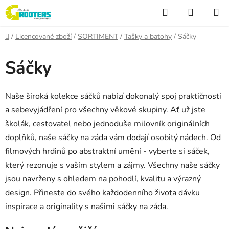
Přejít
Hledat
NÁKUP
na
KOŠÍK
obsah
Domů
/
Licencované zboží
/
SORTIMENT
/
Tašky a batohy
/
Sáčky
Sáčky
Naše široká kolekce sáčků nabízí dokonalý spoj praktičnosti
a sebevyjádření pro všechny věkové skupiny. Ať už jste
školák, cestovatel nebo jednoduše milovník originálních
doplňků, naše sáčky na záda vám dodají osobitý nádech. Od
filmových hrdinů po abstraktní umění - vyberte si sáček,
který rezonuje s vaším stylem a zájmy. Všechny naše sáčky
jsou navrženy s ohledem na pohodlí, kvalitu a výrazný
design. Přineste do svého každodenního života dávku
inspirace a originality s našimi sáčky na záda.