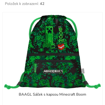
Položek k zobrazení:
42
V
ý
p
i
s
p
r
o
d
u
k
t
ů
BAAGL Sáček s kapsou Minecraft Boom