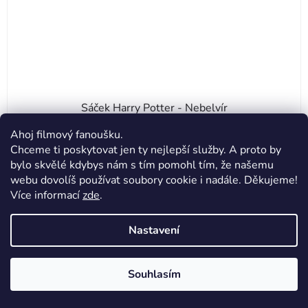
Sáček Harry Potter - Nebelvír
Ahoj filmový fanoušku.
Chceme ti poskytovat jen ty nejlepší služby. A proto by
174 Kč
bylo skvělé kdybys nám s tím pomohl tím, že našemu
webu dovolíš používat soubory cookie i nadále. Děkujeme!
Více informací
zde
.
DO KOŠÍKU
Nastavení
Souhlasím