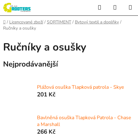
Přejít
Hledat
NÁKUP
na
KOŠÍK
obsah
Domů
/
Licencované zboží
/
SORTIMENT
/
Bytový textil a doplňky
/
Ručníky a osušky
Ručníky a osušky
Nejprodávanější
Plážová osuška Tlapková patrola - Skye
201 Kč
Bavlněná osuška Tlapková Patrola - Chase
a Marshall
266 Kč