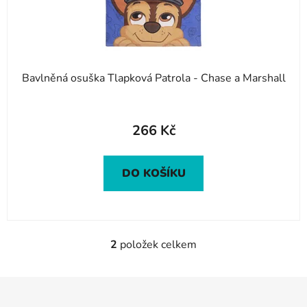
Bavlněná osuška Tlapková Patrola - Chase a Marshall
266 Kč
DO KOŠÍKU
2
položek celkem
O
v
l
Z
á
á