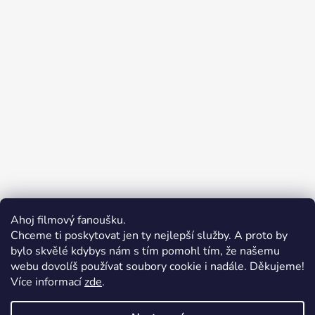
Ahoj filmový fanoušku.
Chceme ti poskytovat jen ty nejlepší služby. A proto by
bylo skvělé kdybys nám s tím pomohl tím, že našemu
webu dovolíš používat soubory cookie i nadále. Děkujeme!
Více informací
zde
.
Merchion | Pořiďte si vlastní merch
Midnight Gear | Ride the night, wear the soul