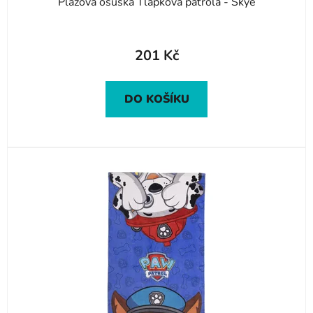
Plážová osuška Tlapková patrola - Skye
201 Kč
DO KOŠÍKU