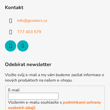
d
p
a
Kontakt
a
c
t
í
info
@
grooters.cz
p
í
r
777 403 579
v
k
y
v
ý
p
Odebírat newsletter
i
s
Vložte svůj e-mail a my vám budeme zasílat informace o
u
nových produktech na našem e-shopu.
E-mail
Vložením e-mailu souhlasíte s
podmínkami ochrany
osobních údajů