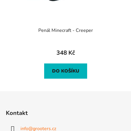
Penál Minecraft - Creeper
348 Kč
DO KOŠÍKU
Z
á
p
Kontakt
a
t
info
@
grooters.cz