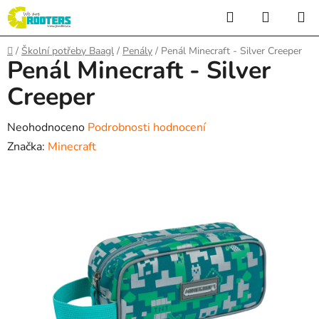
Přejít
Hledat
NÁKUP
na
KOŠÍK
obsah
Domů
/
Školní potřeby Baagl
/
Penály
/
Penál Minecraft - Silver Creeper
Penál Minecraft - Silver
Creeper
Průměrné
Neohodnoceno
Podrobnosti hodnocení
hodnocení
Značka:
Minecraft
produktu
je
0,0
z
5
hvězdiček.