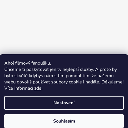
Ahoj filmový fanoušku.
Chceme ti poskytovat jen ty nejlepší služby. A proto by
bylo skvělé kdybys nám s tím pomohl tím, že našemu
webu dovolíš používat soubory cookie i nadále. Děkujeme!
Více informací
zde
.
Merchion | Pořiďte si vlastní merch
Midnight Gear | Ride the night, wear the soul
Nastavení
Souhlasím
Vytvořil Shoptet