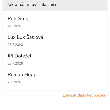
Petr Strejc
Hodnocení obchodu je 5 z 5 hvězdiček.
4.8.2026
Lux Lux Šatrová
Hodnocení obchodu je 5 z 5 hvězdiček.
26.7.2026
Jiří Doležel
Hodnocení obchodu je 5 z 5 hvězdiček.
23.7.2026
Roman Hopp
Hodnocení obchodu je 5 z 5 hvězdiček.
7.7.2026
Zobrazit další hodnocení