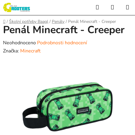
Přejít
Hledat
NÁKUP
na
KOŠÍK
obsah
Domů
/
Školní potřeby Baagl
/
Penály
/
Penál Minecraft - Creeper
Penál Minecraft - Creeper
Průměrné
Neohodnoceno
Podrobnosti hodnocení
hodnocení
Značka:
Minecraft
produktu
je
0,0
z
5
hvězdiček.