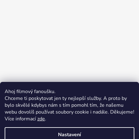
Ahoj filmový fanoušku.
Chceme ti poskytovat jen ty nejlepší služby. A proto by
bylo skvělé kdybys nám s tím pomohl tím, že našemu
webu dovolíš používat soubory cookie i nadále. Děkujeme!
Více informací
zde
.
Merchion | Pořiďte si vlastní merch
Midnight Gear | Ride the night, wear the soul
Nastavení