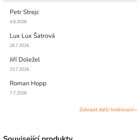
Petr Strejc
Hodnocení obchodu je 5 z 5 hvězdiček.
4.8.2026
Lux Lux Šatrová
Hodnocení obchodu je 5 z 5 hvězdiček.
26.7.2026
Jiří Doležel
Hodnocení obchodu je 5 z 5 hvězdiček.
23.7.2026
Roman Hopp
Hodnocení obchodu je 5 z 5 hvězdiček.
7.7.2026
Zobrazit další hodnocení
Související produkty