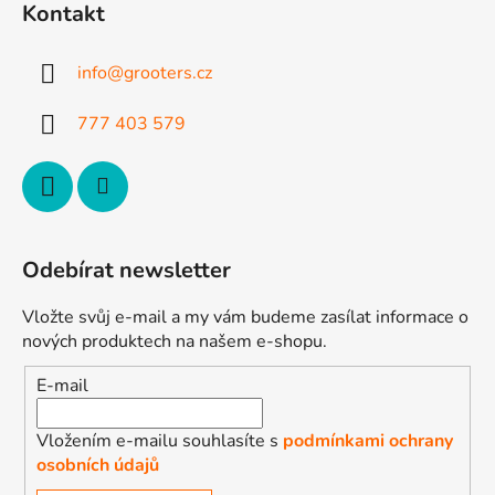
p
Kontakt
a
t
info
@
grooters.cz
í
777 403 579
Odebírat newsletter
Vložte svůj e-mail a my vám budeme zasílat informace o
nových produktech na našem e-shopu.
E-mail
Vložením e-mailu souhlasíte s
podmínkami ochrany
osobních údajů