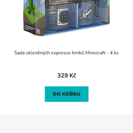
Sada skleněných espresso hrnků Minecraft - 4 ks
329 Kč
DO KOŠÍKU
Z
á