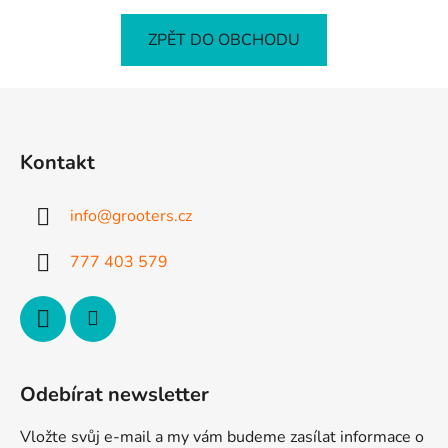
ZPĚT DO OBCHODU
Z
á
p
Kontakt
a
t
info
@
grooters.cz
í
777 403 579
Odebírat newsletter
Vložte svůj e-mail a my vám budeme zasílat informace o