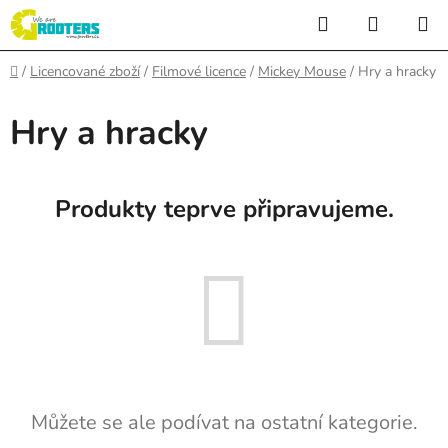
Přejít
Hledat
NÁKUP
na
KOŠÍK
obsah
Domů
/
Licencované zboží
/
Filmové licence
/
Mickey Mouse
/
Hry a hracky
Hry a hracky
Produkty teprve připravujeme.
Můžete se ale podívat na ostatní kategorie.