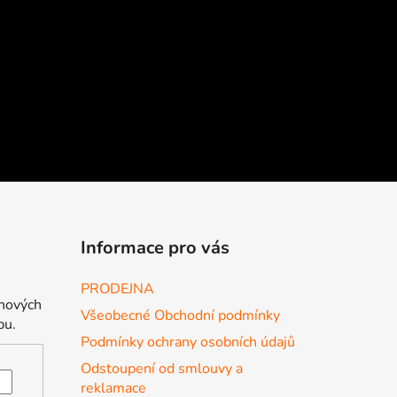
Informace pro vás
PRODEJNA
 nových
Všeobecné Obchodní podmínky
pu.
Podmínky ochrany osobních údajů
Odstoupení od smlouvy a
reklamace