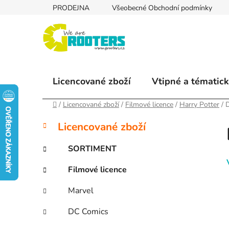
Přejít
PRODEJNA
Všeobecné Obchodní podmínky
na
obsah
Licencované zboží
Vtipné a tématick
Domů
/
Licencované zboží
/
Filmové licence
/
Harry Potter
/
D
P
K
Přeskočit
Licencované zboží
a
kategorie
o
t
s
SORTIMENT
e
t
g
Filmové licence
r
o
a
r
Marvel
i
n
e
n
DC Comics
í