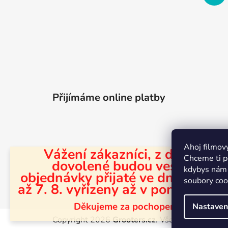
Přijímáme online platby
Ahoj filmov
Vážení zákazníci, z důvodu
Chceme ti po
dovolené budou veškeré
kdybys nám 
objednávky přijaté ve dnech 31. 7
soubory coo
Merchion 
až 7. 8. vyřízeny až v pondělí 10. 
Děkujeme za pochopení.
Nastaven
Copyright 2026
Grooters.cz
. Všechna práva vyh