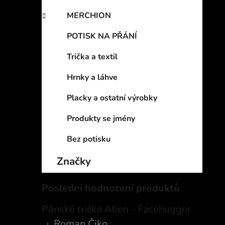
MERCHION
POTISK NA PŘÁNÍ
Trička a textil
Hrnky a láhve
Placky a ostatní výrobky
Produkty se jmény
Bez potisku
Značky
Poslední hodnocení produktů
Pánské tričko Alien - Facehugger
Roman Čiko