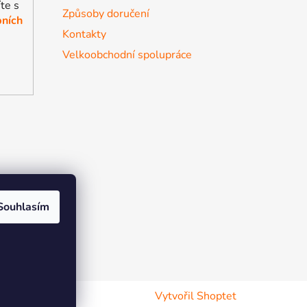
te s
Způsoby doručení
ních
Kontakty
Velkoobchodní spolupráce
Souhlasím
r the soul
Vytvořil Shoptet