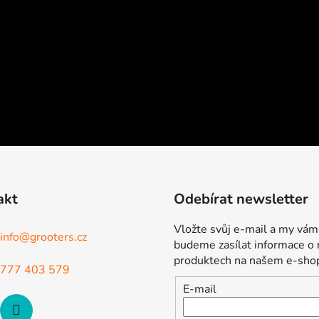
akt
Odebírat newsletter
Vložte svůj e-mail a my vám
info
@
grooters.cz
budeme zasílat informace o
produktech na našem e-sho
777 403 579
E-mail