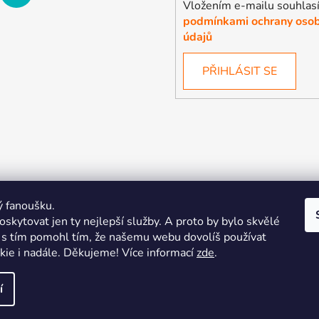
Vložením e-mailu souhlasí
podmínkami ochrany osob
údajů
PŘIHLÁSIT SE
ý fanoušku.
skytovat jen ty nejlepší služby. A proto by bylo skvělé
s tím pomohl tím, že našemu webu dovolíš používat
.
kie i nadále. Děkujeme! Více informací
zde
.
| Pořiďte si vlastní merch
Midnight Gear | Ride the night, wea
8.
í
razena.