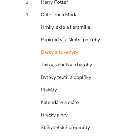
Harry Potter
p
a
Oblečení a Móda
n
Hrnky, sklo a keramika
e
l
Papírnictví a školní potřeby
Dárky a suvenýry
Tašky, kabelky a batohy
Bytový textil a doplňky
Plakáty
Kalendáře a diáře
Hračky a hry
Sběratelské předměty