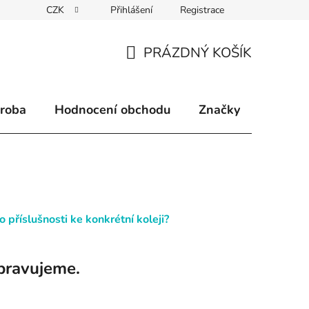
CZK
Přihlášení
Registrace
klamace
Způsoby doručení
Kontakty
Velkoobchodní 
PRÁZDNÝ KOŠÍK
NÁKUPNÍ
KOŠÍK
ýroba
Hodnocení obchodu
Značky
 příslušnosti ke konkrétní koleji?
pravujeme.