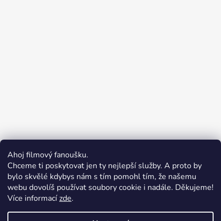
Ahoj filmový fanoušku.
Chceme ti poskytovat jen ty nejlepší služby. A proto by
bylo skvělé kdybys nám s tím pomohl tím, že našemu
webu dovolíš používat soubory cookie i nadále. Děkujeme!
Více informací
zde
.
Merchion | Pořiďte si vlastní merch
Midnight Gear | Ride the night, wear the soul