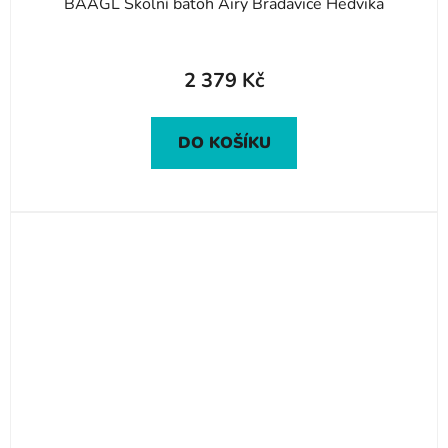
BAAGL Školní batoh Airy Bradavice Hedvika
2 379 Kč
DO KOŠÍKU