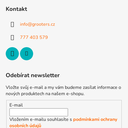
d
p
a
Kontakt
a
c
t
í
info
@
grooters.cz
p
í
r
777 403 579
v
k
y
v
ý
p
Odebírat newsletter
i
s
Vložte svůj e-mail a my vám budeme zasílat informace o
u
nových produktech na našem e-shopu.
E-mail
Vložením e-mailu souhlasíte s
podmínkami ochrany
osobních údajů