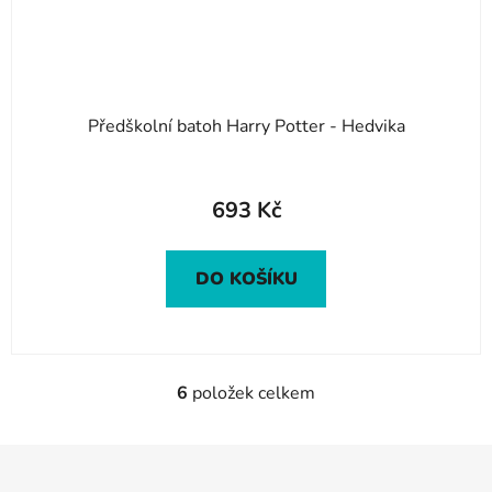
Předškolní batoh Harry Potter - Hedvika
693 Kč
DO KOŠÍKU
6
položek celkem
O
v
l
Z
á
á