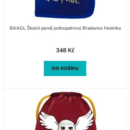
BAAGL Školní penál jednopatrový Bradavice Hedvika
348 Kč
DO KOŠÍKU