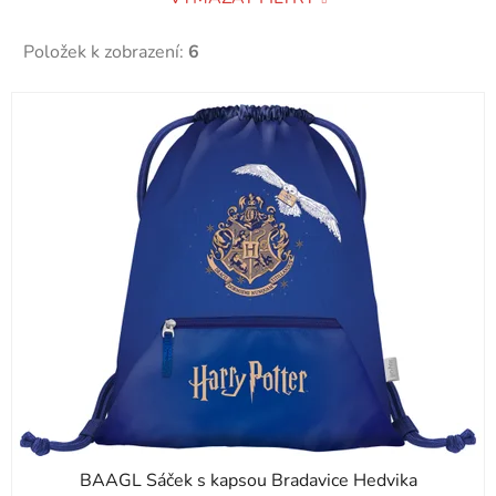
Položek k zobrazení:
6
V
ý
p
i
s
p
r
o
d
u
k
t
ů
BAAGL Sáček s kapsou Bradavice Hedvika