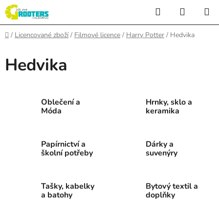
Přejít
Hledat
NÁKUP
na
KOŠÍK
obsah
Domů
/
Licencované zboží
/
Filmové licence
/
Harry Potter
/
Hedvika
Hedvika
Oblečení a
Hrnky, sklo a
Móda
keramika
Papírnictví a
Dárky a
školní potřeby
suvenýry
Tašky, kabelky
Bytový textil a
a batohy
doplňky