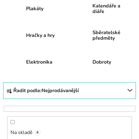
Kalendáře a
Plakáty
diáře
Sběratelské
Hračky a hry
předměty
Elektronika
Dobroty
Ř
Řadit podle:
Nejprodávanější
a
z
e
n
í
Na skladě
p
6