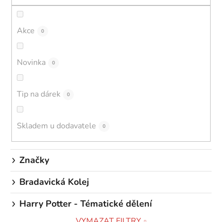
r
o
d
Akce
0
u
k
Novinka
0
t
ů
Tip na dárek
0
Skladem u dodavatele
0
Značky
Bradavická Kolej
Harry Potter - Tématické dělení
VYMAZAT FILTRY