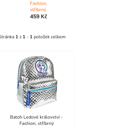
Fashion,
stříbrný
459 Kč
Stránka
1
z
1
-
1
položek celkem
V
ý
p
s
p
r
o
d
Batoh Ledové království -
u
Fashion, stříbrný