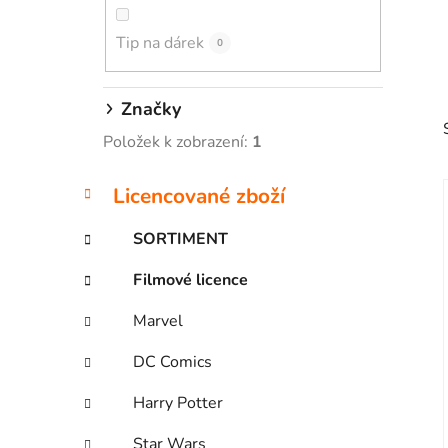
p
Tip na dárek
a
0
n
e
Značky
l
Položek k zobrazení:
1
K
Přeskočit
Licencované zboží
a
kategorie
t
SORTIMENT
e
i
g
Filmové licence
o
r
Marvel
i
e
DC Comics
Harry Potter
Star Wars