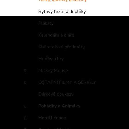
Bytový textil a doplňky
Plakáty
Kalendáře a diáře
Sběratelské předměty
Hračky a hry
Mickey Mouse
OSTATNÍ FILMY A SERIÁLY
Dárkové poukazy
Pohádky a Animáky
Herní licence