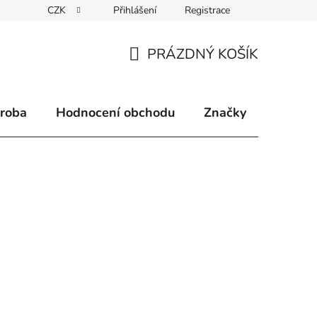
CZK
Přihlášení
Registrace
klamace
Způsoby doručení
Kontakty
Velkoobchodní 
PRÁZDNÝ KOŠÍK
NÁKUPNÍ
KOŠÍK
ýroba
Hodnocení obchodu
Značky