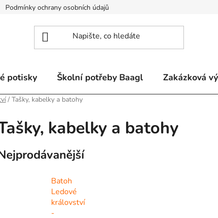
Podmínky ochrany osobních údajů
Odstoupení od smlouvy a re
é potisky
Školní potřeby Baagl
Zakázková v
ví
/
Tašky, kabelky a batohy
Tašky, kabelky a batohy
Nejprodávanější
Batoh
Ledové
království
-