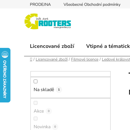
Přejít
PRODEJNA
Všeobecné Obchodní podmínky
na
obsah
Licencované zboží
Vtipné a tématick
Domů
/
Licencované zboží
/
Filmové licence
/
Ledové královst
P
o
s
Na skladě
t
1
r
a
Akce
0
n
n
Novinka
í
0