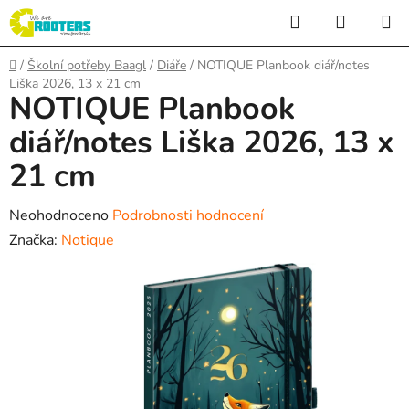
Přejít
Hledat
NÁKUP
na
KOŠÍK
obsah
Domů
/
Školní potřeby Baagl
/
Diáře
/
NOTIQUE Planbook diář/notes
Liška 2026, 13 x 21 cm
NOTIQUE Planbook
diář/notes Liška 2026, 13 x
21 cm
Průměrné
Neohodnoceno
Podrobnosti hodnocení
hodnocení
Značka:
Notique
produktu
je
0,0
z
5
hvězdiček.