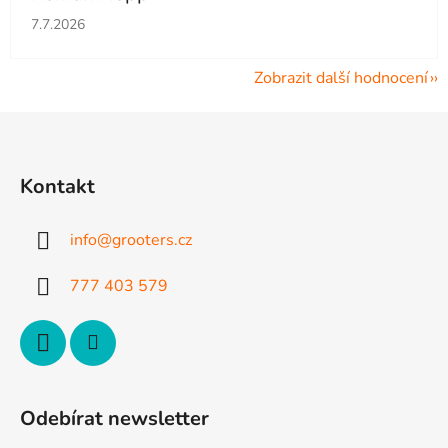
Hodnocení obchodu je 5 z 5 hvězdiček.
7.7.2026
Zobrazit další hodnocení
Z
á
p
Kontakt
a
t
info
@
grooters.cz
í
777 403 579
Odebírat newsletter