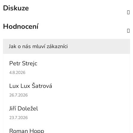
Diskuze
Hodnocení
Petr Strejc
Hodnocení obchodu je 5 z 5 hvězdiček.
4.8.2026
Lux Lux Šatrová
Hodnocení obchodu je 5 z 5 hvězdiček.
26.7.2026
Jiří Doležel
Hodnocení obchodu je 5 z 5 hvězdiček.
23.7.2026
Roman Hopp