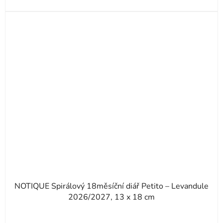
NOTIQUE Spirálový 18měsíční diář Petito – Levandule
2026/2027, 13 x 18 cm