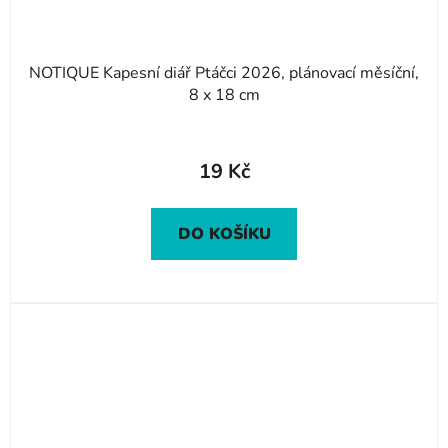
NOTIQUE Kapesní diář Ptáčci 2026, plánovací měsíční,
8 x 18 cm
19 Kč
DO KOŠÍKU