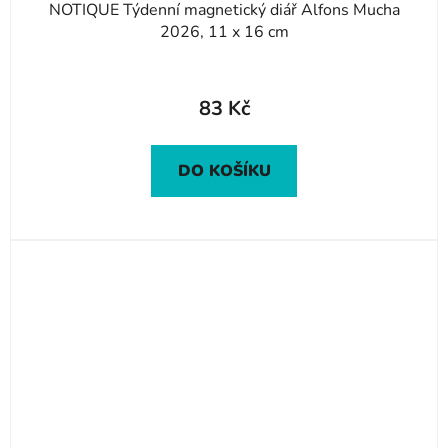
NOTIQUE Týdenní magnetický diář Alfons Mucha
2026, 11 x 16 cm
83 Kč
DO KOŠÍKU