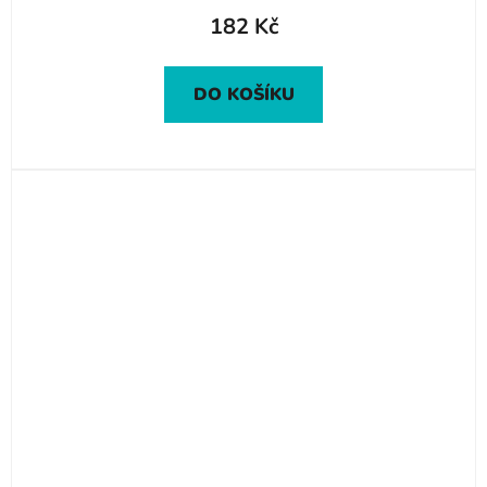
182 Kč
DO KOŠÍKU