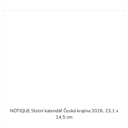
NOTIQUE Stolní kalendář Česká krajina 2026, 23,1 x
14,5 cm