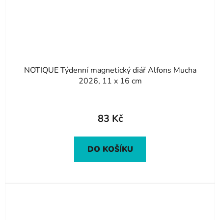
NOTIQUE Týdenní magnetický diář Alfons Mucha
2026, 11 x 16 cm
83 Kč
DO KOŠÍKU