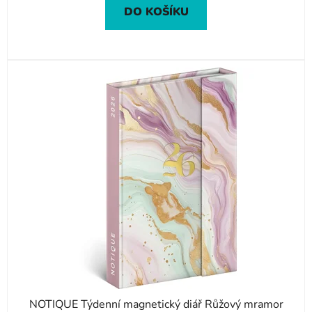
DO KOŠÍKU
NOTIQUE Týdenní magnetický diář Růžový mramor