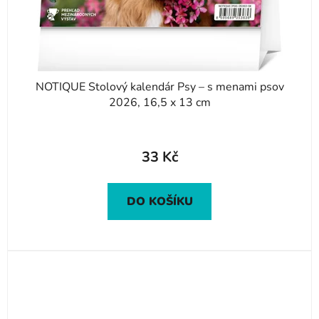
NOTIQUE Stolový kalendár Psy – s menami psov
2026, 16,5 x 13 cm
33 Kč
DO KOŠÍKU