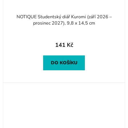
NOTIQUE Studentský diář Kuromi (září 2026 –
prosinec 2027), 9,8 x 14,5 cm
141 Kč
DO KOŠÍKU