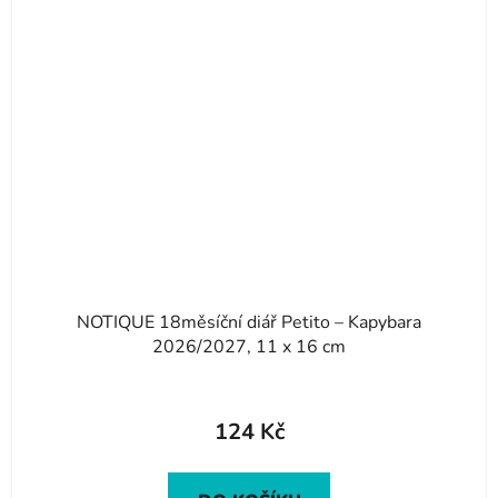
NOTIQUE 18měsíční diář Petito – Kapybara
2026/2027, 11 x 16 cm
124 Kč