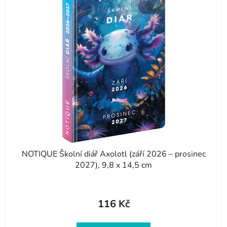
NOTIQUE Školní diář Axolotl (září 2026 – prosinec
2027), 9,8 x 14,5 cm
116 Kč