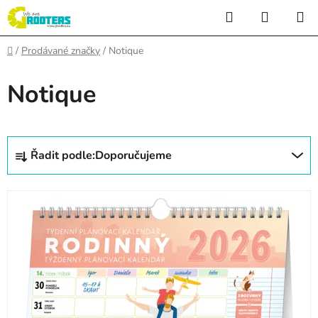
Přejít
Hledat
NÁKUP
na
KOŠÍK
obsah
Domů
/
Prodávané značky
/
Notique
Notique
Ř
Řadit podle:
Doporučujeme
a
z
V
e
ý
n
p
í
i
p
s
r
p
o
r
d